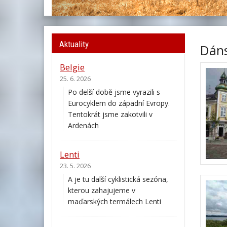
Aktuality
Dáns
Belgie
25. 6. 2026
Po delší době jsme vyrazili s
Eurocyklem do západní Evropy.
Tentokrát jsme zakotvili v
Ardenách
Lenti
23. 5. 2026
A je tu další cyklistická sezóna,
kterou zahajujeme v
maďarských termálech Lenti