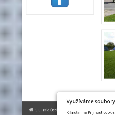
Využíváme soubory
SK Trifid Ústí
sktrifid@sk
Kliknutím na Přijmout cookie