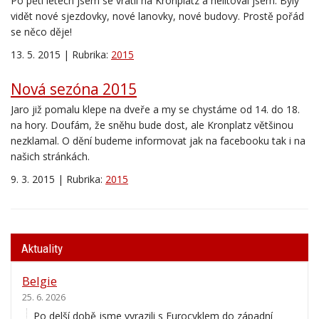
Po pěti letech jsem se vrátil na Kronplatz a nelitoval jsem. Byly
vidět nové sjezdovky, nové lanovky, nové budovy. Prostě pořád
se něco děje!
13. 5. 2015 | Rubrika:
2015
Nová sezóna 2015
Jaro již pomalu klepe na dveře a my se chystáme od 14. do 18.
na hory. Doufám, že sněhu bude dost, ale Kronplatz většinou
nezklamal. O dění budeme informovat jak na facebooku tak i na
našich stránkách.
9. 3. 2015 | Rubrika:
2015
Aktuality
Belgie
25. 6. 2026
Po delší době jsme vyrazili s Eurocyklem do západní