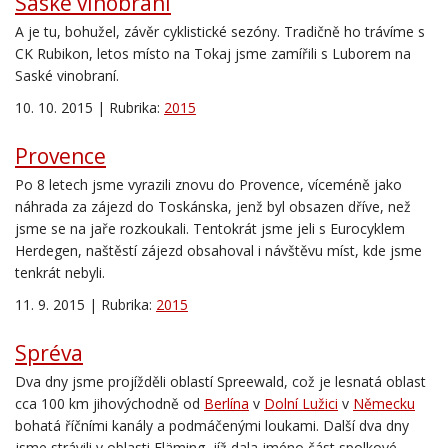
Saské vinobraní
A je tu, bohužel, závěr cyklistické sezóny. Tradičně ho trávíme s
CK Rubikon, letos místo na Tokaj jsme zamířili s Luborem na
Saské vinobraní.
10. 10. 2015 | Rubrika:
2015
Provence
Po 8 letech jsme vyrazili znovu do Provence, víceméně jako
náhrada za zájezd do Toskánska, jenž byl obsazen dříve, než
jsme se na jaře rozkoukali. Tentokrát jsme jeli s Eurocyklem
Herdegen, naštěstí zájezd obsahoval i návštěvu míst, kde jsme
tenkrát nebyli.
11. 9. 2015 | Rubrika:
2015
Spréva
Dva dny jsme projížděli
oblast
í
Spreewald
, což je
lesnatá oblast
cca 100 km jihovýchodně od
Berlína
v
Dolní Lužici
v
Německu
bohatá říčními kanály a podmáčenými loukami
. Další dva dny
jsme strávili
v oblasti
Fläming
, jíž dala
j
méno část spolkové