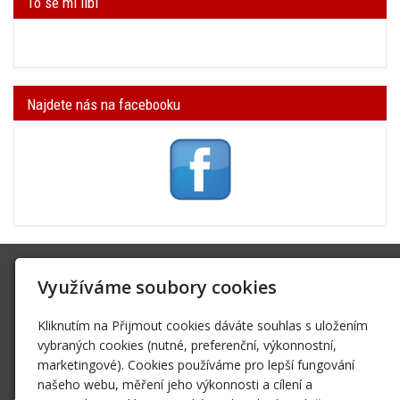
To se mi líbí
Najdete nás na facebooku
SK Trifid Ústí
Využíváme soubory cookies
Na Spádu 2069/9, 40011 Ústí nad Labem
Kliknutím na Přijmout cookies dáváte souhlas s uložením
sktrifid@sktrifid.cz
vybraných cookies (nutné, preferenční, výkonnostní,
606 64 64 99
marketingové). Cookies používáme pro lepší fungování
475 504 457
našeho webu, měření jeho výkonnosti a cílení a