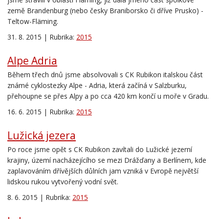
země Brandenburg (nebo česky Braniborsko či dříve Prusko) -
Teltow-Fläming
.
31. 8. 2015 | Rubrika:
2015
Alpe Adria
Během třech dnů jsme absolvovali s CK Rubikon italskou část
známé cyklostezky
Alpe
-
Adria
, která začíná v Salzburku,
přehoupne se přes Alpy a po cca 420 km končí u moře v Gradu.
16. 6. 2015 | Rubrika:
2015
Lužická jezera
Po roce jsme opět
s CK Rubikon z
avítali do L
užické jezer
ní
krajiny
, území nacházející
ho
se mezi Drážďany a Berlínem, kde
zaplavováním dřívějších důlních jam vzniká v Evropě největší
lidskou rukou vytvořen
ý
vodní svět.
8. 6. 2015 | Rubrika:
2015