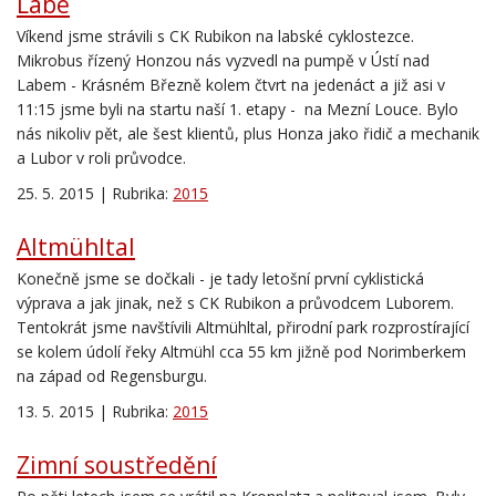
Labe
Víkend jsme strávili s CK Rubikon na labské cyklostezce.
Mikrobus řízený Honzou nás vyzvedl na pumpě v Ústí nad
Labem - Krásném Březně kolem
čtvrt na
jedenác
t
a již
asi v
11:15
jsme byli na startu naš
í
1. etapy -
na Mezní Louce.
Bylo
nás nikoliv pět, ale šest klientů, plus Honza jako řidič a mechanik
a Lubor v roli průvodce.
25. 5. 2015 | Rubrika:
2015
Altmühltal
Konečně jsme se dočkali - je tady letošní první cyklistická
výprava a jak jinak, než s CK Rubikon a průvodcem Luborem.
Tentokrát jsme navštívili Altmühltal, přirodní park rozprostírající
se kolem údolí řeky Altmühl cca 55 km jižně pod Norimberkem
na západ od Regensburgu.
13. 5. 2015 | Rubrika:
2015
Zimní soustředění