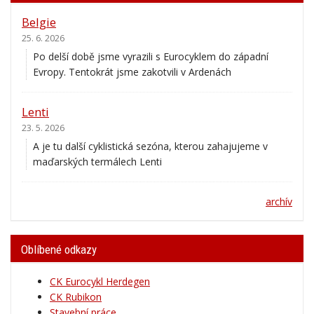
Belgie
25. 6. 2026
Po delší době jsme vyrazili s Eurocyklem do západní
Evropy. Tentokrát jsme zakotvili v Ardenách
Lenti
23. 5. 2026
A je tu další cyklistická sezóna, kterou zahajujeme v
maďarských termálech Lenti
archív
Oblíbené odkazy
CK Eurocykl Herdegen
CK Rubikon
Stavební práce