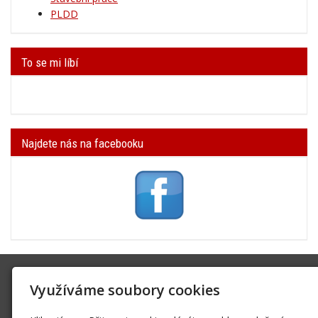
PLDD
To se mi líbí
Najdete nás na facebooku
SK Trifid Ústí
Využíváme soubory cookies
Na Spádu 2069/9, 40011 Ústí nad Labem
sktrifid@sktrifid.cz