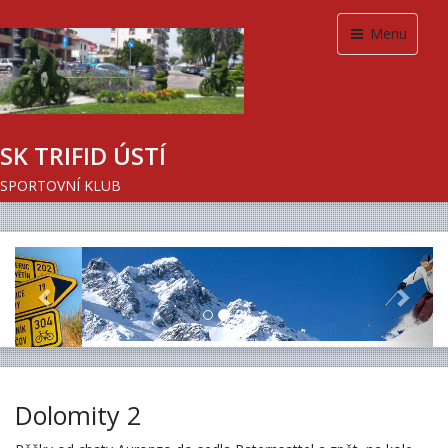
Menu
SK TRIFID ÚSTÍ
SPORTOVNÍ KLUB
Previous
Next
Dolomity 2
Pěšky od chaty Auronzo do sedla Paternsattel a zpět, na kole