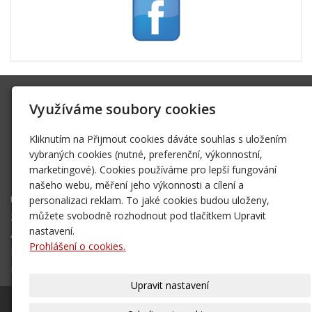
SK Trifid Ústí
Využíváme soubory cookies
Na Spádu 2069/9, 40011 Ústí nad Labem
sktrifid@sktrifid.cz
Kliknutím na Přijmout cookies dáváte souhlas s uložením
606 64 64 99
vybraných cookies (nutné, preferenční, výkonnostní,
marketingové). Cookies používáme pro lepší fungování
475 504 457
našeho webu, měření jeho výkonnosti a cílení a
Úvodní stránka
personalizaci reklam. To jaké cookies budou uloženy,
Ze života klubu
můžete svobodně rozhodnout pod tlačítkem Upravit
Archiv 2002 - 2006
nastavení.
Prohlášení o cookies.
Mapa destinací - NOVÉ!
Kontakt
Upravit nastavení
© 2026
SK Trifid Ústí
– SPORTOVNÍ KLUB
|
Mapa webu