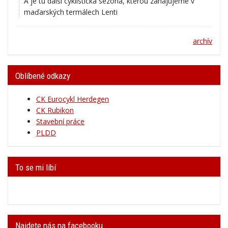
maďarských termálech Lenti
archív
Oblíbené odkazy
CK Eurocykl Herdegen
CK Rubikon
Stavební práce
PLDD
To se mi líbí
Najdete nás na facebooku