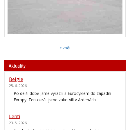
« zpět
Aktuality
Belgie
25. 6. 2026
Po delší době jsme vyrazili s Eurocyklem do západní
Evropy. Tentokrát jsme zakotvili v Ardenách
Lenti
23. 5. 2026
A je tu další cyklistická sezóna, kterou zahajujeme v