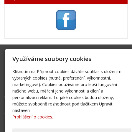
SK Trifid Ústí
Využíváme soubory cookies
Na Spádu 2069/9, 40011 Ústí nad Labem
sktrifid@sktrifid.cz
Kliknutím na Přijmout cookies dáváte souhlas s uložením
606 64 64 99
vybraných cookies (nutné, preferenční, výkonnostní,
marketingové). Cookies používáme pro lepší fungování
475 504 457
našeho webu, měření jeho výkonnosti a cílení a
Úvodní stránka
personalizaci reklam. To jaké cookies budou uloženy,
Ze života klubu
můžete svobodně rozhodnout pod tlačítkem Upravit
Archiv 2002 - 2006
nastavení.
Prohlášení o cookies.
Mapa destinací - NOVÉ!
Kontakt