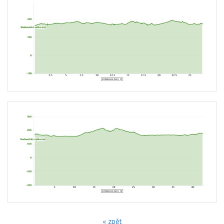
« zpět