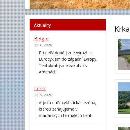
Aktuality
Krka
Belgie
25. 6. 2026
Po delší době jsme vyrazili s
Eurocyklem do západní Evropy.
Tentokrát jsme zakotvili v
Ardenách
Lenti
23. 5. 2026
A je tu další cyklistická sezóna,
kterou zahajujeme v
maďarských termálech Lenti