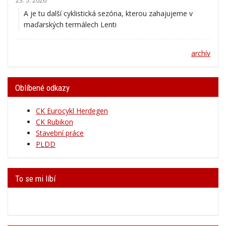
23. 5. 2026
A je tu další cyklistická sezóna, kterou zahajujeme v
maďarských termálech Lenti
archív
Oblíbené odkazy
CK Eurocykl Herdegen
CK Rubikon
Stavební práce
PLDD
To se mi líbí