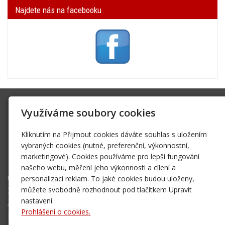
Najdete nás na facebooku
SK Trifid Ústí
Využíváme soubory cookies
Na Spádu 2069/9, 40011 Ústí nad Labem
Kliknutím na Přijmout cookies dáváte souhlas s uložením
sktrifid@sktrifid.cz
vybraných cookies (nutné, preferenční, výkonnostní,
606 64 64 99
marketingové). Cookies používáme pro lepší fungování
475 504 457
našeho webu, měření jeho výkonnosti a cílení a
Úvodní stránka
personalizaci reklam. To jaké cookies budou uloženy,
můžete svobodně rozhodnout pod tlačítkem Upravit
Ze života klubu
nastavení.
Archiv 2002 - 2006
Prohlášení o cookies.
Mapa destinací - NOVÉ!