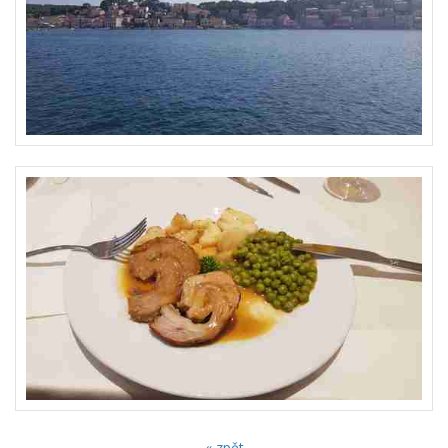
« zpět