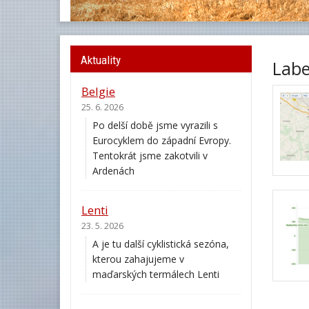
Aktuality
Labe
Belgie
25. 6. 2026
Po delší době jsme vyrazili s
Eurocyklem do západní Evropy.
Tentokrát jsme zakotvili v
Ardenách
Lenti
23. 5. 2026
A je tu další cyklistická sezóna,
kterou zahajujeme v
maďarských termálech Lenti