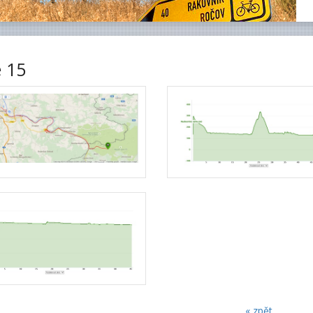
 15
« zpět