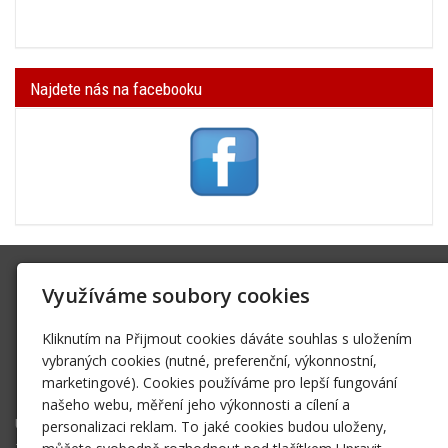
Najdete nás na facebooku
SK Trifid Ústí
Využíváme soubory cookies
Na Spádu 2069/9, 40011 Ústí nad Labem
Kliknutím na Přijmout cookies dáváte souhlas s uložením
sktrifid@sktrifid.cz
vybraných cookies (nutné, preferenční, výkonnostní,
606 64 64 99
marketingové). Cookies používáme pro lepší fungování
475 504 457
našeho webu, měření jeho výkonnosti a cílení a
Úvodní stránka
personalizaci reklam. To jaké cookies budou uloženy,