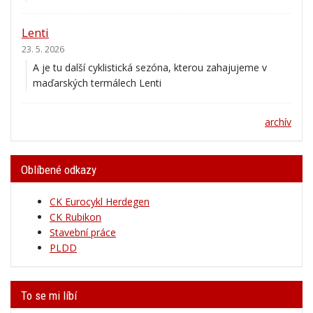
Lenti
23. 5. 2026
A je tu další cyklistická sezóna, kterou zahajujeme v
maďarských termálech Lenti
archív
Oblíbené odkazy
CK Eurocykl Herdegen
CK Rubikon
Stavební práce
PLDD
To se mi líbí