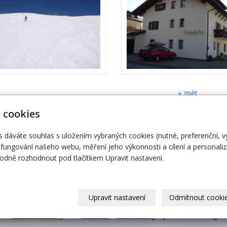
« zpět
 cookies
trifid.cz
Úvodní stránka
s dáváte souhlas s uložením vybraných cookies (nutné, preferenční, 
 99
Ze života klubu
Ma
fungování našeho webu, měření jeho výkonnosti a cílení a personaliz
57
dně rozhodnout pod tlačítkem Upravit nastavení.
© 2026
SK Trifid Ústí
– SPORTOVNÍ KLUB
|
Mapa webu
Upravit nastavení
Odmítnout cooki
–
webové stránky
s AI,
doména
a
webhosting
u jediného 5★ registr