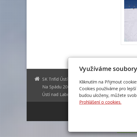
Využíváme soubory
SK Trifid Ústí
sktrifid@sk
Kliknutím na Přijmout cookie
Na Spádu 2069/9, 40011
606 64 64
Cookies používáme pro lepší 
Ústí nad Labem
475 504 4
budou uloženy, můžete svobo
Prohlášení o cookies.