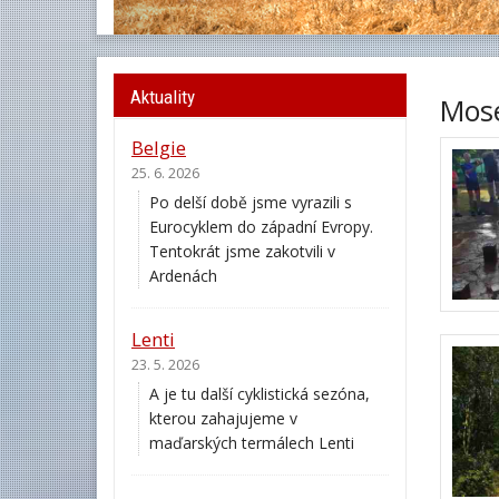
Aktuality
Mose
Belgie
25. 6. 2026
Po delší době jsme vyrazili s
Eurocyklem do západní Evropy.
Tentokrát jsme zakotvili v
Ardenách
Lenti
23. 5. 2026
A je tu další cyklistická sezóna,
kterou zahajujeme v
maďarských termálech Lenti