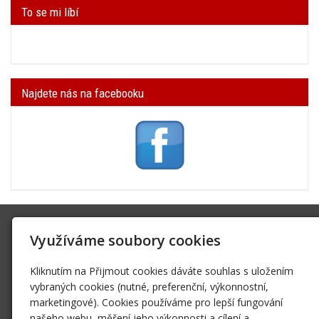
To se mi líbí
Najdete nás na facebooku
SK Trifid Ústí
Využíváme soubory cookies
Na Spádu 2069/9, 40011 Ústí nad Labem
Kliknutím na Přijmout cookies dáváte souhlas s uložením
sktrifid@sktrifid.cz
vybraných cookies (nutné, preferenční, výkonnostní,
606 64 64 99
marketingové). Cookies používáme pro lepší fungování
475 504 457
našeho webu, měření jeho výkonnosti a cílení a