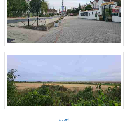
« zpět