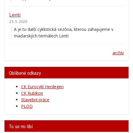
Lenti
23. 5. 2026
A je tu další cyklistická sezóna, kterou zahajujeme v
maďarských termálech Lenti
archív
Oblíbené odkazy
CK Eurocykl Herdegen
CK Rubikon
Stavební práce
PLDD
To se mi líbí