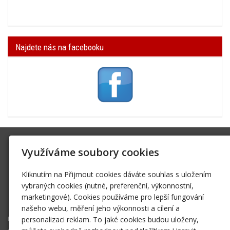
Najdete nás na facebooku
SK Trifid Ústí
Využíváme soubory cookies
Na Spádu 2069/9, 40011 Ústí nad Labem
Kliknutím na Přijmout cookies dáváte souhlas s uložením
sktrifid@sktrifid.cz
vybraných cookies (nutné, preferenční, výkonnostní,
606 64 64 99
marketingové). Cookies používáme pro lepší fungování
475 504 457
našeho webu, měření jeho výkonnosti a cílení a
Úvodní stránka
personalizaci reklam. To jaké cookies budou uloženy,