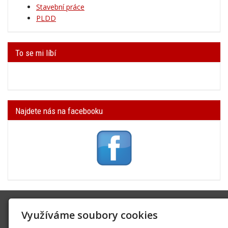
Stavební práce
PLDD
To se mi líbí
Najdete nás na facebooku
SK Trifid Ústí
Využíváme soubory cookies
Na Spádu 2069/9, 40011 Ústí nad Labem