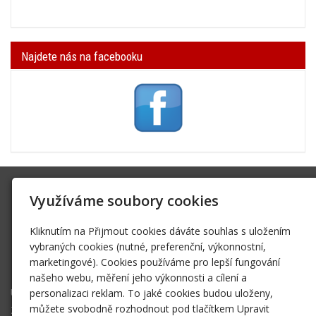
Najdete nás na facebooku
SK Trifid Ústí
Využíváme soubory cookies
Na Spádu 2069/9, 40011 Ústí nad Labem
Kliknutím na Přijmout cookies dáváte souhlas s uložením
sktrifid@sktrifid.cz
vybraných cookies (nutné, preferenční, výkonnostní,
606 64 64 99
marketingové). Cookies používáme pro lepší fungování
475 504 457
našeho webu, měření jeho výkonnosti a cílení a
Úvodní stránka
personalizaci reklam. To jaké cookies budou uloženy,
můžete svobodně rozhodnout pod tlačítkem Upravit
Ze života klubu