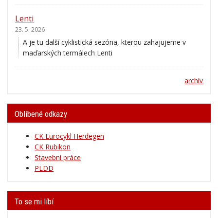
Lenti
23. 5. 2026
A je tu další cyklistická sezóna, kterou zahajujeme v
maďarských termálech Lenti
archív
Oblíbené odkazy
CK Eurocykl Herdegen
CK Rubikon
Stavební práce
PLDD
To se mi líbí