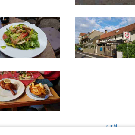
« zpět