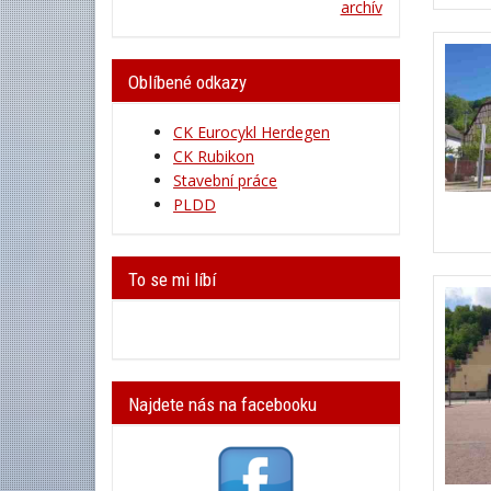
archív
Oblíbené odkazy
CK Eurocykl Herdegen
CK Rubikon
Stavební práce
PLDD
To se mi líbí
Najdete nás na facebooku