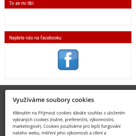
To se mi líbí
Najdete nás na facebooku
SK Trifid Ústí
Využíváme soubory cookies
Na Spádu 2069/9, 40011 Ústí nad Labem
Kliknutím na Přijmout cookies dáváte souhlas s uložením
sktrifid@sktrifid.cz
vybraných cookies (nutné, preferenční, výkonnostní,
606 64 64 99
marketingové). Cookies používáme pro lepší fungování
475 504 457
našeho webu, měření jeho výkonnosti a cílení a