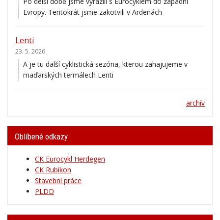
Po delší době jsme vyrazili s Eurocyklem do západní
Evropy. Tentokrát jsme zakotvili v Ardenách
Lenti
23. 5. 2026
A je tu další cyklistická sezóna, kterou zahajujeme v
maďarských termálech Lenti
archív
Oblíbené odkazy
CK Eurocykl Herdegen
CK Rubikon
Stavební práce
PLDD