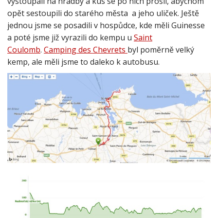
vystoupali na hradby a kus se po nich prošli, abychom
opět sestoupili do starého města a jeho uliček. Ještě
jednou jsme se posadili v hospůdce, kde měli Guinesse
a poté jsme již vyrazili do kempu u
Saint
Coulomb
.
Camping des Chevrets
byl poměrně velký
kemp, ale měli jsme to daleko k autobusu.