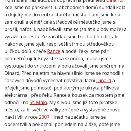
kde jsme na parkovišti u obchodních domů sundali kola
a dojeli jsme do centra starého města. Tam jsme kola
zamknuli a téměř celé středověké městečko jsme si
prošli, nafotili, naobědvali jsme se (salát s plody moře) a
vyrazili na cestu. Ze začátku jsme trochu bloudili, ale
nakonec jsme sjeli, resp. sešli strmou středověkou
uličkou dolů k řeče
Rance
a podél řeky jsme pár
kilometrů ujeli. Když stezka skončila, museli jsme
vystoupat do vntrozemí a pokračovali jsme směrem na
Dinard. Před najetím na hlavní silnici jsme se rozhodli z
časových důvodů vynechat návštěvu lázní
Dinard
a
přejeli jsme po mostě, pod kterým je ukryta přílivová
elektrárna, přes řeku Rance a kousek za mostem jsme
odbočili na
St. Malo
. My s Ivou jsme již toto pirátské
město, za II. světové války zničené a vystavěné znovu,
navštívili v roce
2007
. Hned na začátku jsme se
občerstvili a pokochali pohledem na pláže, poté jsme