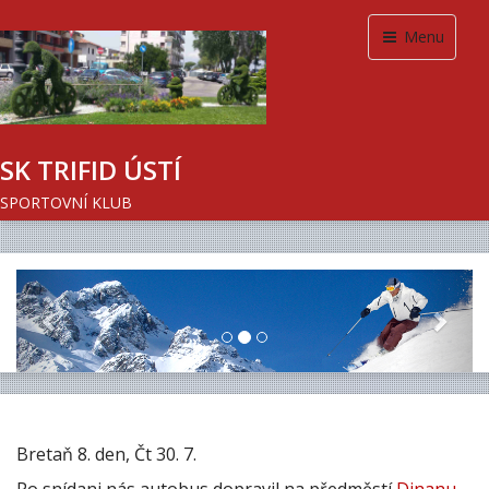
Menu
SK TRIFID ÚSTÍ
SPORTOVNÍ KLUB
Previous
Next
Bretaň 8. den, Čt 30. 7.
Po snídani nás autobus dopravil na předměstí
Dinanu
,