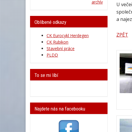
archív
U večeř
společn
a najez
Oblíbené odkazy
ZPĚT
CK Eurocykl Herdegen
CK Rubikon
Stavební práce
PLDD
To se mi líbí
Najdete nás na facebooku