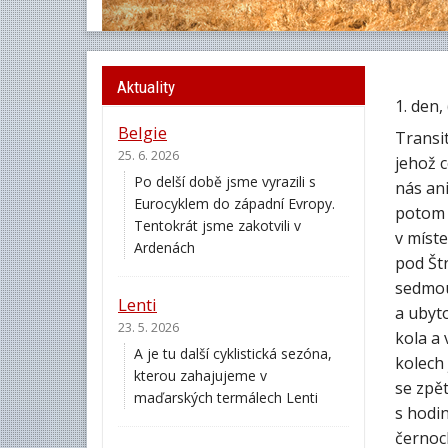
Aktuality
1. den, 
Belgie
Transit
25. 6. 2026
jehož c
Po delší době jsme vyrazili s
nás ani
Eurocyklem do západní Evropy.
potom 
Tentokrát jsme zakotvili v
v míste
Ardenách
pod Št
sedmou
Lenti
a ubyto
23. 5. 2026
kola a 
A je tu další cyklistická sezóna,
kolech 
kterou zahajujeme v
se zpět
maďarských termálech Lenti
s hodi
černoch