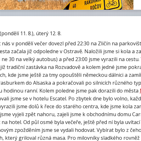
(pondělí 11. 8.), úterý 12. 8.
 nás v pondělí večer dovezl před 22:30 na Zličín na parkoviš
esta začala již odpoledne v Ostravě. Naložili jsme si kola a z
 ne 30 na velký autobus) a před 23:00 jsme vyrazili na cestu.
již tradiční zastávka na Rozvadově a kolem jedné jsme pokra
ch, kde jsme ještě za tmy opouštěli německou dálnici a zamíř
rasburkem do Alsaska a pokračovali po silnicích různého ty
 hodinou ranní. Kolem poledne jsme pak dorazili do města
vali jsme se v hotelu Escatel. Po zbytek dne bylo volno, kaž
vyrazili jsme dolů k řece do starého centra, kde jsme kola zamk
jsme vyjeli zpět nahoru, zajeli jsme k obchodnímu domu Carre
 na hotel. Od půl osmé byla večeře, ještě před ní byla uvít
novým zpožděním jsme se vydali hodovat. Vybírat bylo z čeho
, který griloval různá masa. Pro milovníky sladkého rovněž 