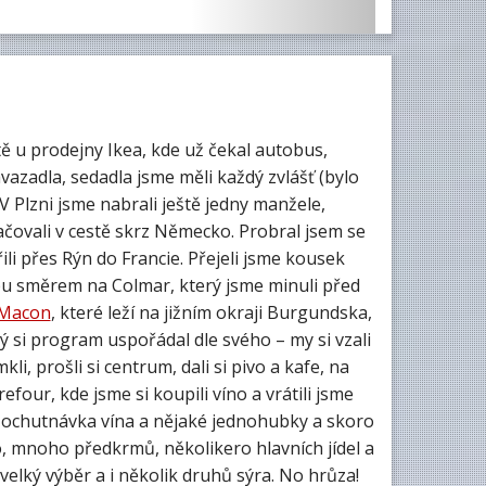
tě u prodejny Ikea, kde už čekal autobus,
avazadla, sedadla jsme měli každý zvlášť (bylo
 V Plzni jsme nabrali ještě jedny manžele,
čovali v cestě skrz Německo. Probral jsem se
ili přes Rýn do Francie. Přejeli jsme kousek
pu směrem na Colmar, který jsme minuli před
Macon
, které leží na jižním okraji Burgundska,
dý si program uspořádal dle svého – my si vzali
li, prošli si centrum, dali si pivo a kafe, na
four, kde jsme si koupili víno a vrátili jsme
ací ochutnávka vína a nějaké jednohubky a skoro
, mnoho předkrmů, několikero hlavních jídel a
velký výběr a i několik druhů sýra. No hrůza!