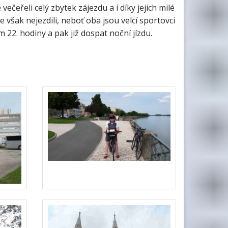
ečeřeli celý zbytek zájezdu a i díky jejich milé
však nejezdili, neboť oba jsou velcí sportovci
m 22. hodiny a pak již dospat noční jízdu.