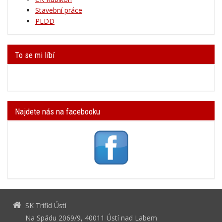
Stavební práce
PLDD
To se mi líbí
Najdete nás na facebooku
SK Trifid Ústí
Na Spádu 2069/9, 40011 Ústí nad Labem