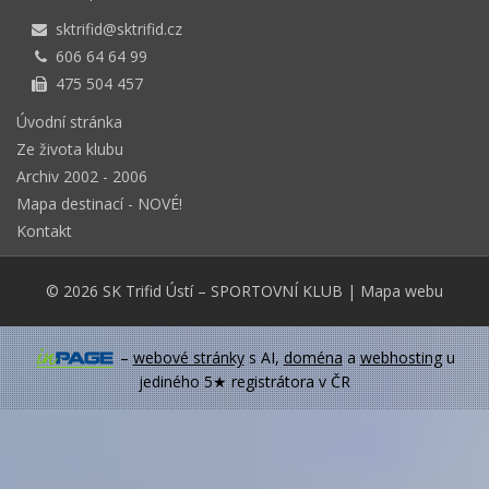
sktrifid@sktrifid.cz
606 64 64 99
475 504 457
Úvodní stránka
Ze života klubu
Archiv 2002 - 2006
Mapa destinací - NOVÉ!
Kontakt
© 2026
SK Trifid Ústí
– SPORTOVNÍ KLUB
|
Mapa webu
–
webové stránky
s AI,
doména
a
webhosting
u
jediného 5★ registrátora v ČR