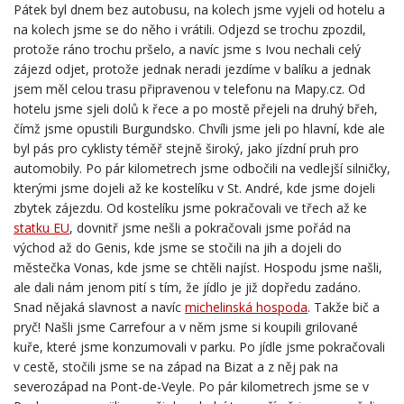
Pátek byl dnem bez autobusu, na kolech jsme vyjeli od hotelu a
na kolech jsme se do něho i vrátili. Odjezd se trochu zpozdil,
protože ráno trochu pršelo, a navíc jsme s Ivou nechali celý
zájezd odjet, protože jednak neradi jezdíme v balíku a jednak
jsem měl celou trasu připravenou v telefonu na Mapy.cz. Od
hotelu jsme sjeli dolů k řece a po mostě přejeli na druhý břeh,
čímž jsme opustili Burgundsko. Chvíli jsme jeli po hlavní, kde ale
byl pás pro cyklisty téměř stejně široký, jako jízdní pruh pro
automobily. Po pár kilometrech jsme odbočili na vedlejší silničky,
kterými jsme dojeli až ke kostelíku v St. André, kde jsme dojeli
zbytek zájezdu. Od kostelíku jsme pokračovali ve třech až ke
statku EU
, dovnitř jsme nešli a pokračovali jsme pořád na
východ až do Genis, kde jsme se stočili na jih a dojeli do
městečka Vonas, kde jsme se chtěli najíst. Hospodu jsme našli,
ale dali nám jenom pití s tím, že jídlo je již dopředu zadáno.
Snad nějaká slavnost a navíc
michelinská hospoda
. Takže bič a
pryč! Našli jsme Carrefour a v něm jsme si koupili grilované
kuře, které jsme konzumovali v parku. Po jídle jsme pokračovali
v cestě, stočili jsme se na západ na Bizat a z něj pak na
severozápad na Pont-de-Veyle. Po pár kilometrech jsme se v
Replonges napojili na naši dopolední trasu, čímž jsme uzavřeli