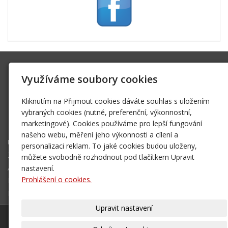
SK Trifid Ústí
Využíváme soubory cookies
Na Spádu 2069/9, 40011 Ústí nad Labem
sktrifid@sktrifid.cz
Kliknutím na Přijmout cookies dáváte souhlas s uložením
606 64 64 99
vybraných cookies (nutné, preferenční, výkonnostní,
marketingové). Cookies používáme pro lepší fungování
475 504 457
našeho webu, měření jeho výkonnosti a cílení a
Úvodní stránka
personalizaci reklam. To jaké cookies budou uloženy,
Ze života klubu
můžete svobodně rozhodnout pod tlačítkem Upravit
Archiv 2002 - 2006
nastavení.
Prohlášení o cookies.
Mapa destinací - NOVÉ!
Kontakt
Upravit nastavení
© 2026
SK Trifid Ústí
– SPORTOVNÍ KLUB
|
Mapa webu