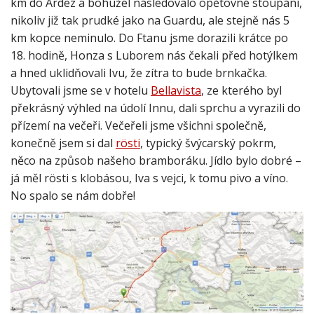
km do Ardez a bohužel následovalo opětovné stoupání,
nikoliv již tak prudké jako na Guardu, ale stejně nás 5
km kopce neminulo. Do Ftanu jsme dorazili krátce po
18. hodině, Honza s Luborem nás čekali před hotýlkem
a hned uklidňovali Ivu, že zítra to bude brnkačka.
Ubytovali jsme se v hotelu
Bellavista
, ze kterého byl
překrásný výhled na údolí Innu, dali sprchu a vyrazili do
přízemí na večeři. Večeřeli jsme všichni společně,
konečně jsem si dal
rösti
, typický švýcarský pokrm,
něco na způsob našeho bramboráku. Jídlo bylo dobré –
já měl rösti s klobásou, Iva s vejci, k tomu pivo a víno.
No spalo se nám dobře!