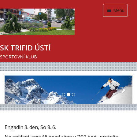
Menu
SK TRIFID ÚSTÍ
SPORTOVNÍ KLUB
Previous
Next
Engadin 3. den, So 8. 6.
Na snídani jsme šli hned ráno v 7:00 hod., protože