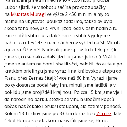
Lubor zjistil, že v sobotu začíná provoz zubačky
na
Muottas Muragl
ve výšce 2 456 m n. m. a my to
máme na ubytovací poukaz zadarmo, takže by byla
škoda toho nevyužít. První jízda jede v osm hodin a tu
jsme chtěli stihnout a také jsme ji stihli. Vyjeli jsme
nahoru a otevřel se nám nádherný výhled na St. Moritz
a jezera. Úžasné! Nadělali jsme spoustu fotek, prošli
jsme si, co se dalo a další jízdou jsme sjeli dolů. Vrátili
jsme se autem na hotel, sbalili věci, naložili do auta a po
krátkém briefingu jsme vyrazili na královskou etapu do
Ftanu přes Zernez čítající více než 60 km. Vyrazili jsme
po cyklostezce podél řeky Inn, minuli jsme letiště, a v
poklidu jsme projížděli krajinou. Po cca 15 km jsme vjeli
do národního parku, stezka se vinula úbočím kopců,
občas nás čekalo i prudší stoupání, ale zatím v pohodě.
Kolem 13. hodiny jsme po 33 km dorazili do
Zernez
, kde
čekal Honza s dodávkou, nasvačili jsme se, Honza