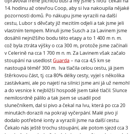
opravoval Ireně píchlou duši a my jsme s Ivou čekali na
14. hodinu až otevřou Coop, aby si Iva nakoupila nějaké
pozornosti domů. Po nákupu jsme vyrazili na další
cestu, Lubor s děvčaty již mezitím odjeli a tak jsme jeli
vlastním tempem. Minuli jsme Susch a za Lavinem jsme
dosáhli nejnižšího bodu této etapy a to 1 400 m n. m.
což byla ztráta výšky o cca 300 m, protože jsme začínali
v Celerině na cca 1 700 m n. m. Za Lavinem však začalo
stoupání na usedlost
Guarda
– na cca 4,5 km se
nastoupá téměř 300 m. Iva tlačila celou cestu, já jsem
štěrkovou část, tj. cca 80% délky cesty, vyjel s několika
zastávkami, ale po najetí na silnici jsme ani já už nemohl
a do vesnice k nejbližší hospodě jsem také tlačil. Slunce
nemilosrdně pálilo a tak jsem se usadil pod
slunečníkem, dal si pivo a čekal na Ivu, která po cca 20
minutách dorazili na pokraji vyčerpání. Malé pivo jí
dodalo potřebné ionty a vyrazili jsme na další cestu.
Čekalo nás ještě trochu stoupání, ale potom sjezd cca 3