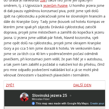
směrem, tj. z Ugovizza k
jezerům Fusine
. U horního jezera jsme
di dali pauzu vyplněnou konzumací piva, poté jsme sjeli dolů
zpět na cyklostezku a pokračovali jsme ke slovinským hranicím a
dále do Kranjske Gory. Tady jsme (kousek od hotelu Kompas ve
kterém jsme spali při zájezdu Drávská cyklostezka) zatočili
doprava, projeli jsme městečkem a zamířili do kopečka k jezeru
Jasna. U jezera jsme udělali pár fotek, hlavně kozoroha, sjeli
jsme opět dolů na cyklostezku, projeli jsme okrajem Kranjske
Gory a po cca 5 km jsme dorazili k hotelu. Ve venkovním baru
jsme se za těch cca 40 km v podmračeném počasí odměnili
pivečkem, při konzumaci jsem viděl, že pan řidič je v autobusu,
a tak jsem tam zaběhl a požádal o naložení kol do přívěsu, čímž
pro mne odpadlo podvečerní nakládání kol a já se mohl plně
věnovat činnostem v bazénech plaveckém i termálním.
ZPĚT
DALŠÍ DEN