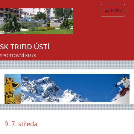
Menu
SK TRIFID ÚSTÍ
SPORTOVNÍ KLUB
Previous
Next
9. 7. středa