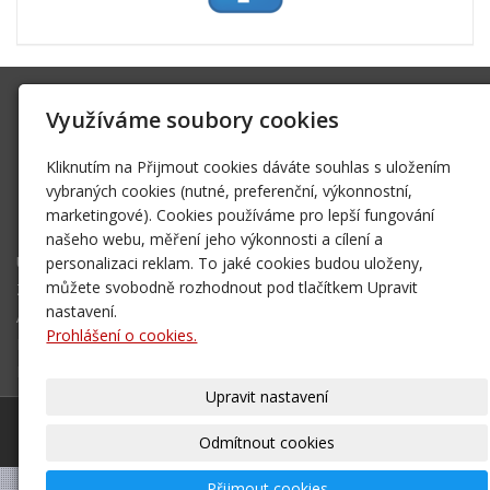
SK Trifid Ústí
Využíváme soubory cookies
Na Spádu 2069/9, 40011 Ústí nad Labem
sktrifid@sktrifid.cz
Kliknutím na Přijmout cookies dáváte souhlas s uložením
606 64 64 99
vybraných cookies (nutné, preferenční, výkonnostní,
marketingové). Cookies používáme pro lepší fungování
475 504 457
našeho webu, měření jeho výkonnosti a cílení a
Úvodní stránka
personalizaci reklam. To jaké cookies budou uloženy,
Ze života klubu
můžete svobodně rozhodnout pod tlačítkem Upravit
Archiv 2002 - 2006
nastavení.
Prohlášení o cookies.
Mapa destinací - NOVÉ!
Kontakt
Upravit nastavení
© 2026
SK Trifid Ústí
– SPORTOVNÍ KLUB
|
Mapa webu
Odmítnout cookies
Přijmout cookies