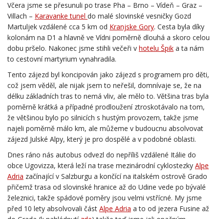
Včera jsme se přesunuli po trase Pha – Brno – Vídeň – Graz –
Villach –
Karavanke tunel
do malé slovinské vesničky Gozd
Martuljek vzdálené cca 5 km od
Kranjske Gory
. Cesta byla díky
kolonám na D1 a hlavně ve Vídni poměrně dlouhá a skoro celou
dobu pršelo. Nakonec jsme stihli večeři v
hotelu Špik
a ta nám
to cestovní martyrium vynahradila.
Tento zájezd byl koncipován jako zájezd s programem pro děti,
což jsem věděl, ale nijak jsem to neřešil, domnívaje se, že na
délku základních tras to nemá vliv, ale mělo to. Většina tras byla
poměrně krátká a případné prodloužení ztroskotávalo na tom,
že většinou bylo po silnicích s hustým provozem, takže jsme
najeli poměrně málo km, ale můžeme v budoucnu absolvovat
zájezd Julské Alpy, který je pro dospělé a v podobné oblasti.
Dnes ráno nás autobus odvezl do nepříliš vzdálené Itálie do
obce Ugovizza, která leží na trase mezinárodní cyklostezky
Alpe
Adria
začínající v Salzburgu a končící na italském ostrově Grado
přičemž trasa od slovinské hranice až do Udine vede po bývalé
železnici, takže spádové poměry jsou velmi vstřícné. My jsme
před 10 lety absolvovali část
Alpe Adria
a to od jezera Fusine až
do Grada (k nahlédnutí
zde
) takže teď jsme jeli opačným