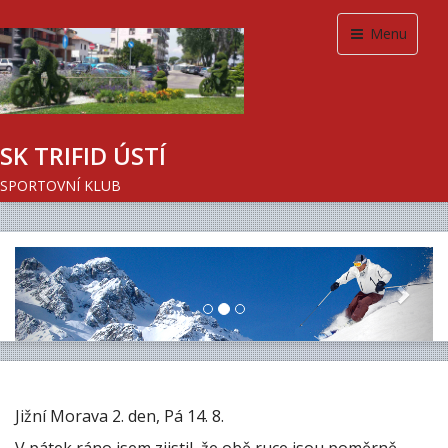
Menu
SK TRIFID ÚSTÍ
SPORTOVNÍ KLUB
Previous
Next
Jižní Morava 2. den, Pá 14. 8.
V pátek ráno jsem zjistil, že obě ruce jsou poměrně