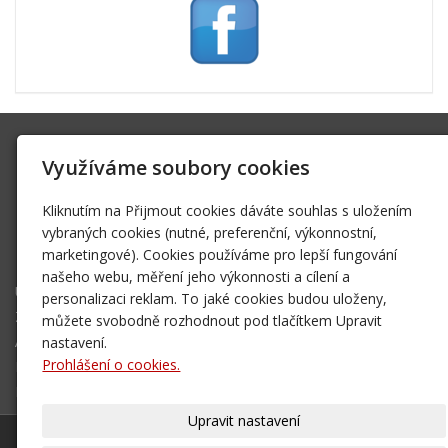
SK Trifid Ústí
Využíváme soubory cookies
Na Spádu 2069/9, 40011 Ústí nad Labem
sktrifid@sktrifid.cz
Kliknutím na Přijmout cookies dáváte souhlas s uložením
606 64 64 99
vybraných cookies (nutné, preferenční, výkonnostní,
marketingové). Cookies používáme pro lepší fungování
475 504 457
našeho webu, měření jeho výkonnosti a cílení a
Úvodní stránka
personalizaci reklam. To jaké cookies budou uloženy,
Ze života klubu
můžete svobodně rozhodnout pod tlačítkem Upravit
Archiv 2002 - 2006
nastavení.
Prohlášení o cookies.
Mapa destinací - NOVÉ!
Kontakt
Upravit nastavení
© 2026
SK Trifid Ústí
– SPORTOVNÍ KLUB
|
Mapa webu