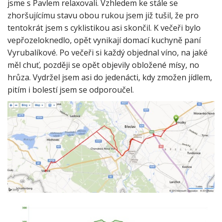
jsme s Pavlem relaxovali. Vzhledem ke stále se
zhoršujícímu stavu obou rukou jsem již tušil, že pro
tentokrát jsem s cyklistikou asi skončil. K večeři bylo
vepřozeloknedlo, opět vynikají domací kuchyně paní
Vyrubalíkové. Po večeři si každý objednal víno, na jaké
měl chuť, později se opět objevily obložené mísy, no
hrůza. Vydržel jsem asi do jedenácti, kdy zmožen jídlem,
pitím i bolestí jsem se odporoučel.