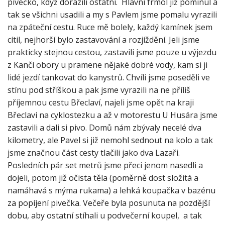
pivečko, když dorazili ostatní. Hlavní frmol již pominul a
tak se všichni usadili a my s Pavlem jsme pomalu vyrazili
na zpáteční cestu. Ruce mě bolely, každý kamínek jsem
cítil, nejhorší bylo zastavování a rozjíždění. Jeli jsme
prakticky stejnou cestou, zastavili jsme pouze u výjezdu
z Kančí obory u pramene nějaké dobré vody, kam si ji
lidé jezdí tankovat do kanystrů. Chvíli jsme poseděli ve
stínu pod stříškou a pak jsme vyrazili na ne příliš
příjemnou cestu Břeclaví, najeli jsme opět na kraji
Břeclavi na cyklostezku a až v motorestu U Husára jsme
zastavili a dali si pivo. Domů nám zbývaly necelé dva
kilometry, ale Pavel si již nemohl sednout na kolo a tak
jsme značnou část cesty tlačili jako dva Lazaři.
Posledních pár set metrů jsme přeci jenom nasedli a
dojeli, potom již očista těla (poměrně dost složitá a
namáhavá s mýma rukama) a lehká koupačka v bazénu
za popíjení pivečka. Večeře byla posunuta na pozdější
dobu, aby ostatní stíhali u podvečerní koupel, a tak