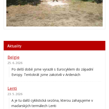
Aktuality
Belgie
25. 6. 2026
Po delší době jsme vyrazili s Eurocyklem do západní
Evropy. Tentokrát jsme zakotvili v Ardenách
Lenti
23. 5. 2026
A je tu další cyklistická sezóna, kterou zahajujeme v
maďarských termálech Lenti