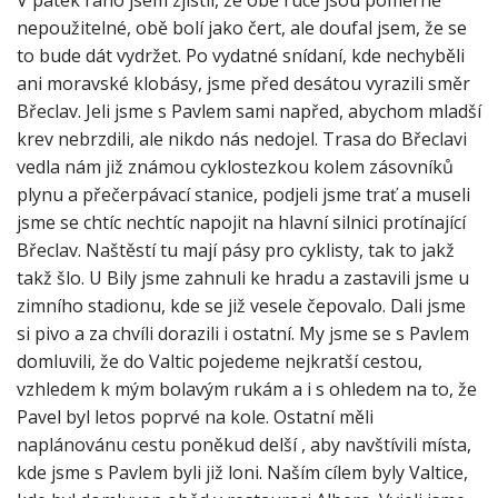
nepoužitelné, obě bolí jako čert, ale doufal jsem, že se
to bude dát vydržet. Po vydatné snídaní, kde nechyběli
ani moravské klobásy, jsme před desátou vyrazili směr
Břeclav. Jeli jsme s Pavlem sami napřed, abychom mladší
krev nebrzdili, ale nikdo nás nedojel. Trasa do Břeclavi
vedla nám již známou cyklostezkou kolem zásovníků
plynu a přečerpávací stanice, podjeli jsme trať a museli
jsme se chtíc nechtíc napojit na hlavní silnici protínající
Břeclav. Naštěstí tu mají pásy pro cyklisty, tak to jakž
takž šlo. U Bily jsme zahnuli ke hradu a zastavili jsme u
zimního stadionu, kde se již vesele čepovalo. Dali jsme
si pivo a za chvíli dorazili i ostatní. My jsme se s Pavlem
domluvili, že do Valtic pojedeme nejkratší cestou,
vzhledem k mým bolavým rukám a i s ohledem na to, že
Pavel byl letos poprvé na kole. Ostatní měli
naplánovánu cestu poněkud delší , aby navštívili místa,
kde jsme s Pavlem byli již loni. Naším cílem byly Valtice,