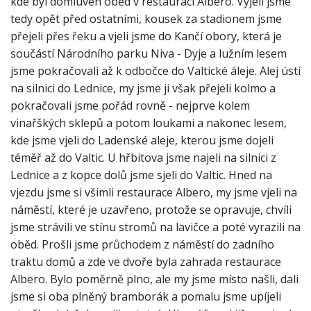
kde byl domluven oběd v restauraci Albero. Vyjeli jsme
tedy opět před ostatními, kousek za stadionem jsme
přejeli přes řeku a vjeli jsme do Kančí obory, která je
součástí Národního parku Niva - Dyje a lužním lesem
jsme pokračovali až k odbočce do Valtické áleje. Alej ústí
na silnici do Lednice, my jsme ji však přejeli kolmo a
pokračovali jsme pořád rovně - nejprve kolem
vinařškých sklepů a potom loukami a nakonec lesem,
kde jsme vjeli do Ladenské aleje, kterou jsme dojeli
téměř až do Valtic. U hřbitova jsme najeli na silnici z
Lednice a z kopce dolů jsme sjeli do Valtic. Hned na
vjezdu jsme si všimli restaurace Albero, my jsme vjeli na
náměstí, které je uzavřeno, protože se opravuje, chvíli
jsme strávili ve stínu stromů na lavičce a poté vyrazili na
oběd. Prošli jsme průchodem z náměstí do zadního
traktu domů a zde ve dvoře byla zahrada restaurace
Albero. Bylo poměrně plno, ale my jsme místo našli, dali
jsme si oba plněný bramborák a pomalu jsme upíjeli