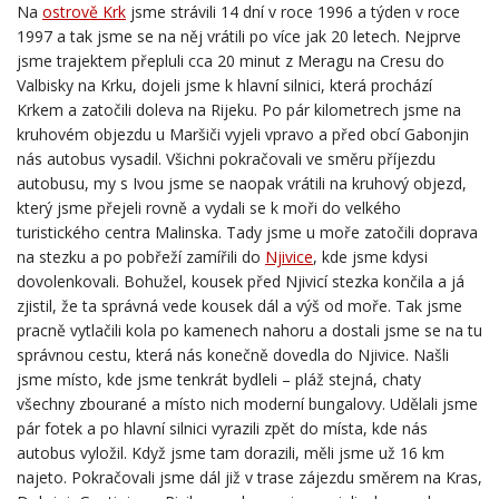
Na
ostrově Krk
jsme strávili 14 dní v roce 1996 a týden v roce
1997 a tak jsme se na něj vrátili po více jak 20 letech. Nejprve
jsme trajektem přepluli cca 20 minut z Meragu na Cresu do
Valbisky na Krku, dojeli jsme k hlavní silnici, která prochází
Krkem a zatočili doleva na Rijeku. Po pár kilometrech jsme na
kruhovém objezdu u Maršiči vyjeli vpravo a před obcí Gabonjin
nás autobus vysadil. Všichni pokračovali ve směru příjezdu
autobusu, my s Ivou jsme se naopak vrátili na kruhový objezd,
který jsme přejeli rovně a vydali se k moři do velkého
turistického centra Malinska. Tady jsme u moře zatočili doprava
na stezku a po pobřeží zamířili do
Njivice
, kde jsme kdysi
dovolenkovali. Bohužel, kousek před Njivicí stezka končila a já
zjistil, že ta správná vede kousek dál a výš od moře. Tak jsme
pracně vytlačili kola po kamenech nahoru a dostali jsme se na tu
správnou cestu, která nás konečně dovedla do Njivice. Našli
jsme místo, kde jsme tenkrát bydleli – pláž stejná, chaty
všechny zbourané a místo nich moderní bungalovy. Udělali jsme
pár fotek a po hlavní silnici vyrazili zpět do místa, kde nás
autobus vyložil. Když jsme tam dorazili, měli jsme už 16 km
najeto. Pokračovali jsme dál již v trase zájezdu směrem na Kras,
Dobrinj, Gostinjac a Risiku a nakonec jsme sjeli z kopce do