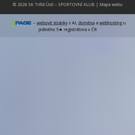
© 2026
SK Trifid Ústí
– SPORTOVNÍ KLUB
|
Mapa webu
–
webové stránky
s AI,
doména
a
webhosting
u
jediného 5★ registrátora v ČR