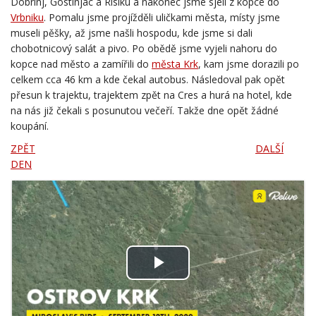
Vrbniku
. Pomalu jsme projížděli uličkami města, místy jsme
museli pěšky, až jsme našli hospodu, kde jsme si dali
chobotnicový salát a pivo. Po obědě jsme vyjeli nahoru do
kopce nad město a zamířili do
města Krk
, kam jsme dorazili po
celkem cca 46 km a kde čekal autobus. Následoval pak opět
přesun k trajektu, trajektem zpět na Cres a hurá na hotel, kde
na nás již čekali s posunutou večeří. Takže dne opět žádné
koupání.
ZPĚT
DALŠÍ
DEN