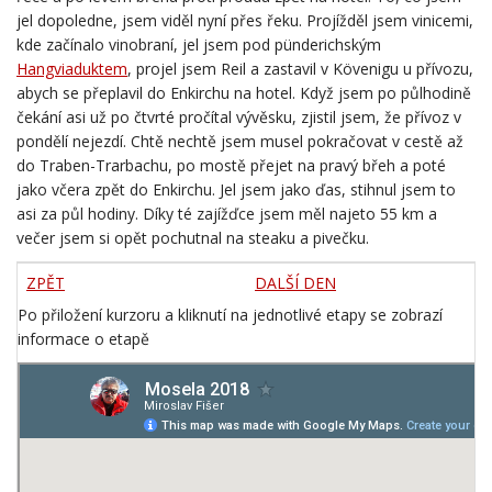
jel dopoledne, jsem viděl nyní přes řeku. Projížděl jsem vinicemi,
kde začínalo vinobraní, jel jsem pod pünderichským
Hangviaduktem
, projel jsem Reil a zastavil v Kövenigu u přívozu,
abych se přeplavil do Enkirchu na hotel. Když jsem po půlhodině
čekání asi už po čtvrté pročítal vývěsku, zjistil jsem, že přívoz v
pondělí nejezdí. Chtě nechtě jsem musel pokračovat v cestě až
do Traben-Trarbachu, po mostě přejet na pravý břeh a poté
jako včera zpět do Enkirchu. Jel jsem jako ďas, stihnul jsem to
asi za půl hodiny. Díky té zajížďce jsem měl najeto 55 km a
večer jsem si opět pochutnal na steaku a pivečku.
ZPĚT
DALŠÍ DEN
Po přiložení kurzoru a kliknutí na jednotlivé etapy se zobrazí
informace o etapě