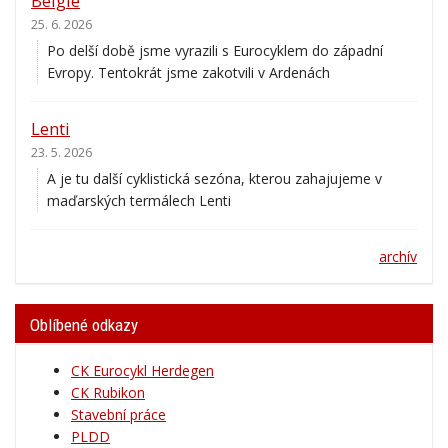
Belgie
25. 6. 2026
Po delší době jsme vyrazili s Eurocyklem do západní
Evropy. Tentokrát jsme zakotvili v Ardenách
Lenti
23. 5. 2026
A je tu další cyklistická sezóna, kterou zahajujeme v
maďarských termálech Lenti
archív
Oblíbené odkazy
CK Eurocykl Herdegen
CK Rubikon
Stavební práce
PLDD