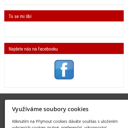
To se mi líbí
Najdete nás na facebooku
SK Trifid Ústí
Využíváme soubory cookies
Na Spádu 2069/9, 40011 Ústí nad Labem
sktrifid@sktrifid.cz
Kliknutím na Přijmout cookies dáváte souhlas s uložením
606 64 64 99
vybraných cookies (nutné, preferenční, výkonnostní,