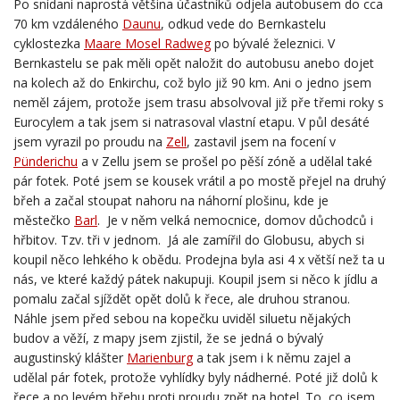
Po snídani naprostá většina účastníků odjela autobusem do cca
70 km vzdáleného
Daunu
, odkud vede do Bernkastelu
cyklostezka
Maare Mosel Radweg
po bývalé železnici. V
Bernkastelu se pak měli opět naložit do autobusu anebo dojet
na kolech až do Enkirchu, což bylo již 90 km. Ani o jedno jsem
neměl zájem, protože jsem trasu absolvoval již pře třemi roky s
Eurocylem a tak jsem si natrasoval vlastní etapu. V půl desáté
jsem vyrazil po proudu na
Zell
, zastavil jsem na focení v
Pünderichu
a v Zellu jsem se prošel po pěší zóně a udělal také
pár fotek. Poté jsem se kousek vrátil a po mostě přejel na druhý
břeh a začal stoupat nahoru na náhorní plošinu, kde je
městečko
Barl
. Je v něm velká nemocnice, domov důchodců i
hřbitov. Tzv. tři v jednom. Já ale zamířil do Globusu, abych si
koupil něco lehkého k obědu. Prodejna byla asi 4 x větší než ta u
nás, ve které každý pátek nakupuji. Koupil jsem si něco k jídlu a
pomalu začal sjíždět opět dolů k řece, ale druhou stranou.
Náhle jsem před sebou na kopečku uviděl siluetu nějakých
budov a věží, z mapy jsem zjistil, že se jedná o bývalý
augustinský klášter
Marienburg
a tak jsem i k němu zajel a
udělal pár fotek, protože vyhlídky byly nádherné. Poté již dolů k
řece a po levém břehu proti proudu zpět na hotel. To, co jsem