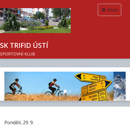
Menu
SK TRIFID ÚSTÍ
SPORTOVNÍ KLUB
Previous
Next
Pondělí, 29. 9.
Snídaně byla již na sedmou, briefing v 8:00 a po něm