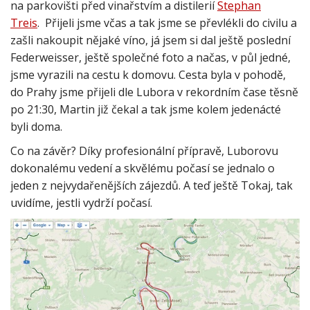
na parkovišti před vinařstvím a distilerií
Stephan
Treis
. Přijeli jsme včas a tak jsme se převlékli do civilu a
zašli nakoupit nějaké víno, já jsem si dal ještě poslední
Federweisser, ještě společné foto a načas, v půl jedné,
jsme vyrazili na cestu k domovu. Cesta byla v pohodě,
do Prahy jsme přijeli dle Lubora v rekordním čase těsně
po 21:30, Martin již čekal a tak jsme kolem jedenácté
byli doma.
Co na závěr? Díky profesionální přípravě, Luborovu
dokonalému vedení a skvělému počasí se jednalo o
jeden z nejvydařenějších zájezdů. A teď ještě Tokaj, tak
uvidíme, jestli vydrží počasí.