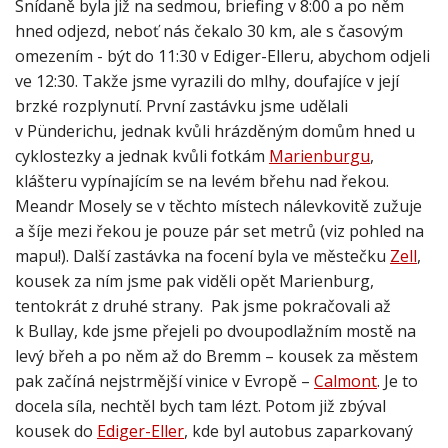
hned odjezd, neboť nás čekalo 30 km, ale s časovým
omezením - být do 11:30 v Ediger-Elleru, abychom odjeli
ve 12:30. Takže jsme vyrazili do mlhy, doufajíce v její
brzké rozplynutí. První zastávku jsme udělali
v Pünderichu, jednak kvůli hrázděným domům hned u
cyklostezky a jednak kvůli fotkám
Marienburgu
,
klášteru vypínajícím se na levém břehu nad řekou.
Meandr Mosely se v těchto místech nálevkovitě zužuje
a šíje mezi řekou je pouze pár set metrů (viz pohled na
mapu!). Další zastávka na focení byla ve městečku
Zell
,
kousek za ním jsme pak viděli opět Marienburg,
tentokrát z druhé strany. Pak jsme pokračovali až
k Bullay, kde jsme přejeli po dvoupodlažním mostě na
levý břeh a po něm až do Bremm – kousek za městem
pak začíná nejstrmější vinice v Evropě –
Calmont
. Je to
docela síla, nechtěl bych tam lézt. Potom již zbýval
kousek do
Ediger-Eller
, kde byl autobus zaparkovaný