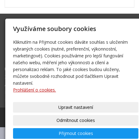
SK Trifid Ústí
Využíváme soubory cookies
Na Spádu 2069/9, 40011 Ústí nad Labem
sktrifid@sktrifid.cz
Kliknutím na Přijmout cookies dáváte souhlas s uložením
606 64 64 99
vybraných cookies (nutné, preferenční, výkonnostní,
marketingové). Cookies používáme pro lepší fungování
475 504 457
našeho webu, měření jeho výkonnosti a cílení a
Úvodní stránka
personalizaci reklam. To jaké cookies budou uloženy,
Ze života klubu
můžete svobodně rozhodnout pod tlačítkem Upravit
Archiv 2002 - 2006
nastavení.
Prohlášení o cookies.
Mapa destinací - NOVÉ!
Kontakt
Upravit nastavení
© 2026
SK Trifid Ústí
– SPORTOVNÍ KLUB
|
Mapa webu
Odmítnout cookies
Přijmout cookies
–
webové stránky
s AI,
doména
a
webhosting
u