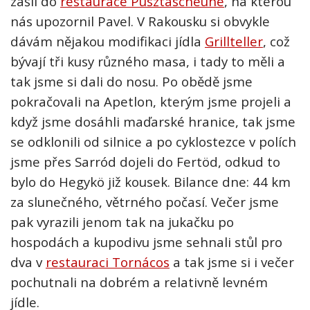
nás upozornil Pavel. V Rakousku si obvykle
dávám nějakou modifikaci jídla
Grillteller
, což
bývají tři kusy různého masa, i tady to měli a
tak jsme si dali do nosu. Po obědě jsme
pokračovali na Apetlon, kterým jsme projeli a
když jsme dosáhli maďarské hranice, tak jsme
se odklonili od silnice a po cyklostezce v polích
jsme přes Sarród dojeli do Fertöd, odkud to
bylo do Hegykö již kousek. Bilance dne: 44 km
za slunečného, větrného počasí. Večer jsme
pak vyrazili jenom tak na jukačku po
hospodách a kupodivu jsme sehnali stůl pro
dva v
restauraci Tornácos
a tak jsme si i večer
pochutnali na dobrém a relativně levném
jídle.