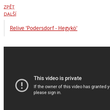
ZPĚT
DALŠÍ
Relive 'Podersdorf - Hegykö'