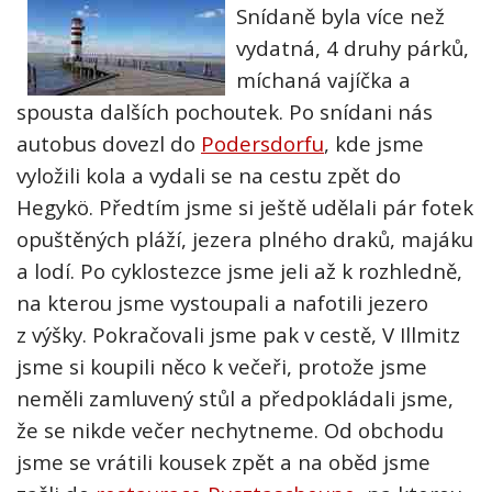
Snídaně byla více než
vydatná, 4 druhy párků,
míchaná vajíčka a
spousta dalších pochoutek. Po snídani nás
autobus dovezl do
Podersdorfu
, kde jsme
vyložili kola a vydali se na cestu zpět do
Hegykö. Předtím jsme si ještě udělali pár fotek
opuštěných pláží, jezera plného draků, majáku
a lodí. Po cyklostezce jsme jeli až k rozhledně,
na kterou jsme vystoupali a nafotili jezero
z výšky. Pokračovali jsme pak v cestě, V Illmitz
jsme si koupili něco k večeři, protože jsme
neměli zamluvený stůl a předpokládali jsme,
že se nikde večer nechytneme. Od obchodu
jsme se vrátili kousek zpět a na oběd jsme
zašli do
restaurace Pusztascheune
, na kterou