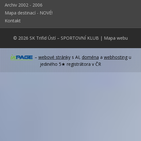
Archiv 2002 - 2006
Mapa destinací - NOVÉ!
Kontakt
© 2026
SK Trifid Ústí
– SPORTOVNÍ KLUB
|
Mapa webu
–
webové stránky
s AI,
doména
a
webhosting
u
jediného 5★ registrátora v ČR