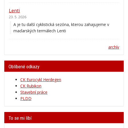
Lenti
23. 5. 2026
A je tu další cyklistická sezóna, kterou zahajujeme v
maďarských termálech Lenti
archív
Oblíbené odkazy
CK Eurocykl Herdegen
CK Rubikon
Stavební práce
PLDD
To se mi líbí