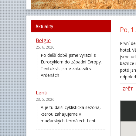
Aktuality
Po, 1.
Belgie
První d
25. 6. 2026
hotel. V
Po delší době jsme vyrazili s
jsme udě
Eurocyklem do západní Evropy.
bazilice
Tentokrát jsme zakotvili v
poté jsm
Ardenách
odpoled
ZPĚT
Lenti
23. 5. 2026
A je tu další cyklistická sezóna,
kterou zahajujeme v
maďarských termálech Lenti