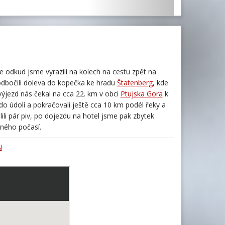
odkud jsme vyrazili na kolech na cestu zpět na
 odbočili doleva do kopečka ke hradu
Štatenberg
, kde
 výjezd nás čekal na cca 22. km v obci
Ptujska Gora
k
do údolí a pokračovali ještě cca 10 km podél řeky a
lili pár piv, po dojezdu na hotel jsme pak zbytek
rného počasí.
N