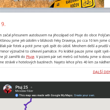
 9.
en začal přesunem autobusem na jihozápad od Ptuje do obce Poljčane 
ětšinou jsme jeli údolím v blízkosti řeky Dravinja, po cca 10 km jsme
lali pár fotek a poté jsme sjeli zpět do údolí. Mnohem delší a prudší
 minor význačné to církevní památce. Po krátké pauze jsme opět sjeli 
e již zamířili do
Ptuje
. V pizzerii pár set metrů od hotelu jsme si dovo
ne strávili v hotelových bazénech. Najeto lehce přes 40 km za nádhe
DALŠÍ DE