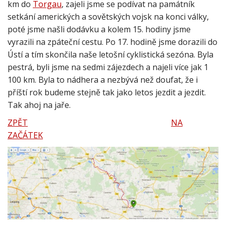
km do
Torgau
, zajeli jsme se podívat na památník
setkání amerických a sovětských vojsk na konci války,
poté jsme našli dodávku a kolem 15. hodiny jsme
vyrazili na zpáteční cestu. Po 17. hodině jsme dorazili do
Ústí a tím skončila naše letošní cyklistická sezóna. Byla
pestrá, byli jsme na sedmi zájezdech a najeli více jak 1
100 km. Byla to nádhera a nezbývá než doufat, že i
příští rok budeme stejně tak jako letos jezdit a jezdit.
Tak ahoj na jaře.
ZPĚT
NA
ZAČÁTEK