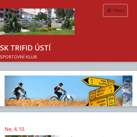
Menu
SK TRIFID ÚSTÍ
SPORTOVNÍ KLUB
Previous
Next
Ne, 4. 10.
V půl osmé jsme šli na snídani