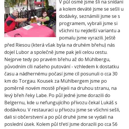
a kolem deváté jsme se sešli u
dodávky, seznámili jsme se s
programem, vybrali jsme si
všichni tu nejdelší variantu a
pomalu jsme vyrazili. Ještě
před Riesou (která však byla na druhém břehu) nás
dojel Lubor a společně jsme pak jeli celou cestu.
Nejprve tedy po pravém břehu až do Mühlbergu,
původním cíli našeho putování - vzhledem k dostatku
času a nádhernému počasí jsme cíl posunuli o cca 30
km do Torgau. Kousek za Mühlbergem jsme po
poměrně novém mostě přejeli na druhou stranu, na
levý břeh řeky Labe. Po půl jedné jsme dorazili do
Belgernu, kde u nefungujícího přívozu čekal Lukáš s
dodávkou. V restauraci u přívozu jsme se všichni sešli,
dali si občerstvení a po půl druhé jsme se vydali na
poslední úsek. Kolem půl třetí jsme dorazili po cca 56