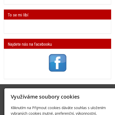
To se mi líbí
Najdete nás na facebooku
SK Trifid Ústí
Využíváme soubory cookies
Na Spádu 2069/9, 40011 Ústí nad Labem
sktrifid@sktrifid.cz
Kliknutím na Přijmout cookies dáváte souhlas s uložením
606 64 64 99
vybraných cookies (nutné, preferenční, výkonnostní,