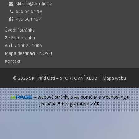
sktrifid@sktrifid.cz
606 64 64 99
475 504 457
Úvodní stránka
Ze života klubu
Archiv 2002 - 2006
Mapa destinací - NOVÉ!
Kontakt
© 2026
SK Trifid Ústí
– SPORTOVNÍ KLUB
|
Mapa webu
–
webové stránky
s AI,
doména
a
webhosting
u
jediného 5★ registrátora v ČR