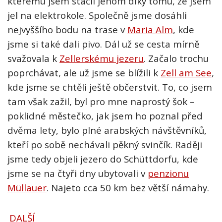
jel na elektrokole. Společně jsme dosáhli
nejvyššího bodu na trase v
Maria Alm
, kde
jsme si také dali pivo. Dál už se cesta mírně
svažovala k
Zellerskému jezeru
. Začalo trochu
poprchávat, ale už jsme se blížili k
Zell am See
,
kde jsme se chtěli ještě občerstvit. To, co jsem
tam však zažil, byl pro mne naprostý šok –
poklidné městečko, jak jsem ho poznal před
dvěma lety, bylo plné arabských návštěvníků,
kteří po sobě nechávali pěkný svinčík. Raději
jsme tedy objeli jezero do Schüttdorfu, kde
jsme se na čtyři dny ubytovali v
penzionu
Müllauer
. Najeto cca 50 km bez větší námahy.
DALŠÍ