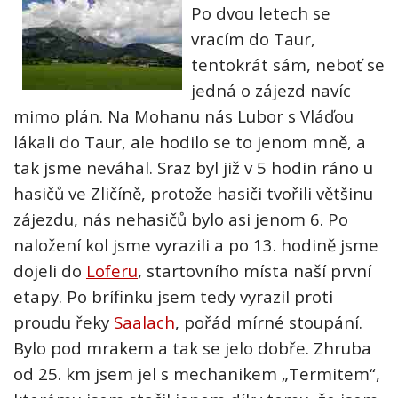
Po dvou letech se
vracím do Taur,
tentokrát sám, neboť se
jedná o zájezd navíc
mimo plán. Na Mohanu nás Lubor s Vláďou
lákali do Taur, ale hodilo se to jenom mně, a
tak jsme neváhal. Sraz byl již v 5 hodin ráno u
hasičů ve Zličíně, protože hasiči tvořili většinu
zájezdu, nás nehasičů bylo asi jenom 6. Po
naložení kol jsme vyrazili a po 13. hodině jsme
dojeli do
Loferu
, startovního místa naší první
etapy. Po brífinku jsem tedy vyrazil proti
proudu řeky
Saalach
, pořád mírné stoupání.
Bylo pod mrakem a tak se jelo dobře. Zhruba
od 25. km jsem jel s mechanikem „Termitem“,
kterému jsem stačil jenom díky tomu, že jsem