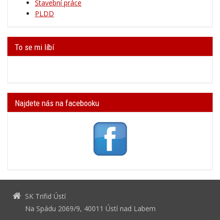
PLDD
To se mi líbí
Najdete nás na facebooku
SK Trifid Ústí
Na Spádu 2069/9, 40011 Ústí nad Labem