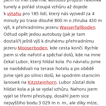
tunely a pořád stoupá vzhůru až dojede
k
výtahu
pro 185 lidí, který nás vyzvedl za 4
minuty po trase dlouhé 800 m o zhruba 430 m
výš, k přehradnímu jezeru
Wasserfallboden
.
Odtud opět jedou autobusy (jak je tam
dostali?) ještě výš k druhému přehradnímu
jezeru
Mooserboden
, kde cesta končí. Rychle
jsem si vše nafotil a spěchal dolů, kde na mne
čekal Lubor, který hlídal kola. Po návratu jsme
se naobědvali na terase hotelu a po obědě
jsme sjeli po silnici dolů, ke spodním stanicím
lanovek na
Kitzsteinhorn
. Lubor zůstal dole
hlídat kola a já se vydal vzhůru. Nahoru jsem
vyjel se třemi přestupy, dosáhl jsem sice
nejvyššího bodu 3 029 m n. m., ale díky mlze,