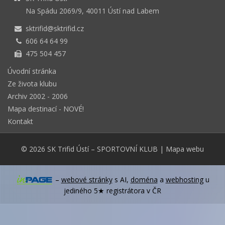
Na Spádu 2069/9, 40011 Ústí nad Labem
sktrifid@sktrifid.cz
606 64 64 99
475 504 457
Úvodní stránka
Ze života klubu
Archiv 2002 - 2006
Mapa destinací - NOVÉ!
Kontakt
© 2026
SK Trifid Ústí
– SPORTOVNÍ KLUB
|
Mapa webu
–
webové stránky
s AI,
doména
a
webhosting
u
jediného 5★ registrátora v ČR