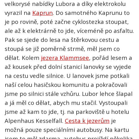
velkorysé nabídky Lubora a díky elektrokolu
vyrazil na
Kaprun
. Do samotného Kaprunu to
je po rovině, poté začne cyklostezka stoupat,
ale až k elektrárně to jde, víceméně po asfaltu.
Pak se sjede do lesa na štěrkovou cestu a
stoupá se již poměrně strmě, měl jsem co
dělat. Kolem
jezera Klammsee
, pořád lesem a
až kousek před dolní stanicí lanovky se vyjede
na cestu vedle silnice. U lanovek jsme potkali
naší celou hasičskou komunitu a pokračovali
jsme po silnici stále vzhůru. Lubor lehce šlapal
a já měl co dělat, abych mu stačil. Vystoupali
jsme až kam to jde, tj. na parkoviště u hotelu
Alpenhaus Kesselfall.
Cesta k jezerům
je
možná pouze speciálními autobusy. Na kartu
jsem to měl zdarma, autobus projíždí několika