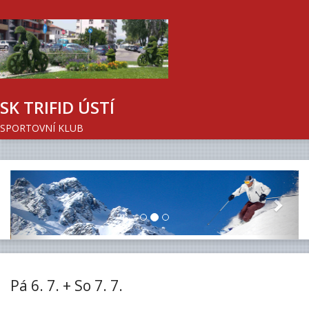
SK TRIFID ÚSTÍ
SPORTOVNÍ KLUB
Previous
Next
Pá 6. 7. + So 7. 7.