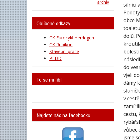
archív
silnici
Podotýk
obce M
Oblíbené odkazy
toaletu
dolů. P
CK Eurocykl Herdegen
kroutil
CK Rubikon
bolestí
Stavební práce
PLDD
následk
do vesn
vjeli d
To se mi líbí
dámy ká
sluníčk
v cestě
zamířil
cestu, 
Najdete nás na facebooku
rybářs
vůbec o
jsme se