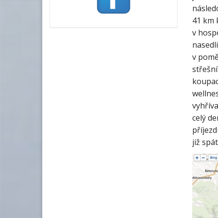
následo
41 km 
v hospo
nasedl
v pomě
střešní
koupac
wellne
vyhříva
celý de
příjezd
již sp