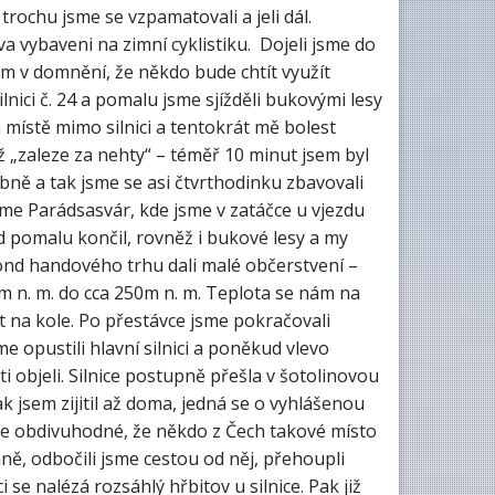
 trochu jsme se vzpamatovali a jeli dál.
a vybaveni na zimní cyklistiku. Dojeli jsme do
m v domnění, že někdo bude chtít využít
nici č. 24 a pomalu jsme sjížděli bukovými lesy
místě mimo silnici a tentokrát mě bolest
ž „zaleze za nehty“ – téměř 10 minut jsem byl
bně a tak jsme se asi čtvrthodinku zbavovali
sme Parádsasvár, kde jsme v zatáčce u vjezdu
ezd pomalu končil, rovněž i bukové lesy a my
cond handového trhu dali malé občerstvení –
0m n. m. do cca 250m n. m. Teplota se nám na
at na kole. Po přestávce jsme pokračovali
e opustili hlavní silnici a poněkud vlevo
ti objeli. Silnice postupně přešla v šotolinovou
ak jsem zijitil až doma, jedná se o vyhlášenou
je obdivuhodné, že někdo z Čech takové místo
aně, odbočili jsme cestou od něj, přehoupli
i se nalézá rozsáhlý hřbitov u silnice. Pak již