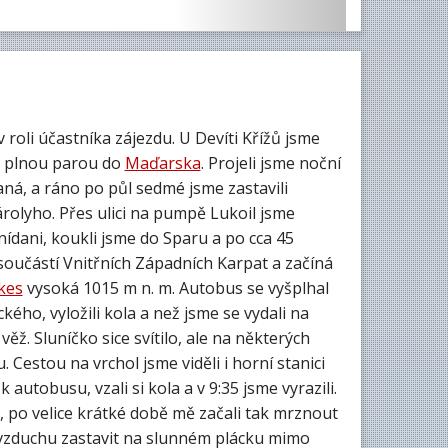
 roli účastníka zájezdu. U Devíti Křížů jsme
již plnou parou do
Maďarska
. Projeli jsme noční
ná, a ráno po půl sedmé jsme zastavili
rolyho. Přes ulici na pumpě Lukoil jsme
nídani, koukli jsme do Sparu a po cca 45
e součástí Vnitřních Západních Karpat a začíná
kes
vysoká 1015 m n. m. Autobus se vyšplhal
kého, vyložili kola a než jsme se vydali na
věž. Sluníčko sice svítilo, ale na některých
 Cestou na vrchol jsme viděli i horní stanici
 autobusu, vzali si kola a v 9:35 jsme vyrazili.
á, po velice krátké době mě začali tak mrznout
m vzduchu zastavit na slunném plácku mimo