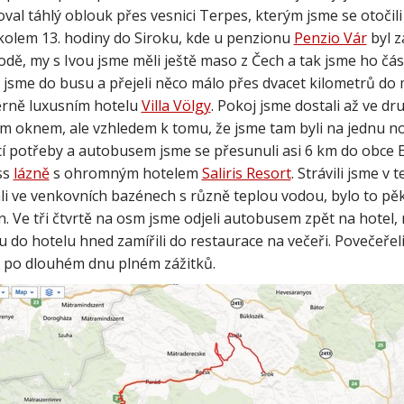
val táhlý oblouk přes vesnici Terpes, kterým jsme se otočil
kolem 13. hodiny do Siroku, kde u penzionu
Penzio Vár
byl z
dě, my s Ivou jsme měli ještě maso z Čech a tak jsme ho čás
i jsme do busu a přejeli něco málo přes dvacet kilometrů do
rně luxusním hotelu
Villa Völgy
. Pokoj jsme dostali až ve dr
m oknem, ale vzhledem k tomu, že jsme tam byli na jednu noc, 
í potřeby a autobusem jsme se přesunuli asi 6 km do obce Eg
ss
lázně
s ohromným hotelem
Saliris Resort
. Strávili jsme v
li ve venkovních bazénech s různě teplou vodou, bylo to pěkn
n. Ve tři čtvrtě na osm jsme odjeli autobusem zpět na hotel
u do hotelu hned zamířili do restaurace na večeři. Povečeřel
át po dlouhém dnu plném zážitků.