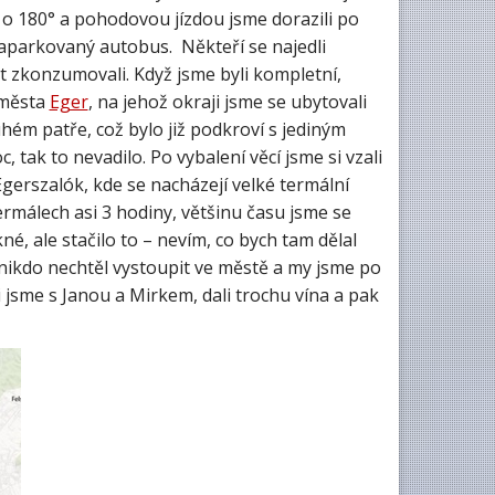
i o 180° a pohodovou jízdou jsme dorazili po
aparkovaný autobus. Někteří se najedli
t zkonzumovali. Když jsme byli kompletní,
 města
Eger
, na jehož okraji jsme se ubytovali
uhém patře, což bylo již podkroví s jediným
tak to nevadilo. Po vybalení věcí jsme si vzali
erszalók, kde se nacházejí velké termální
 termálech asi 3 hodiny, většinu času jsme se
é, ale stačilo to – nevím, co bych tam dělal
, nikdo nechtěl vystoupit ve městě a my jsme po
i jsme s Janou a Mirkem, dali trochu vína a pak