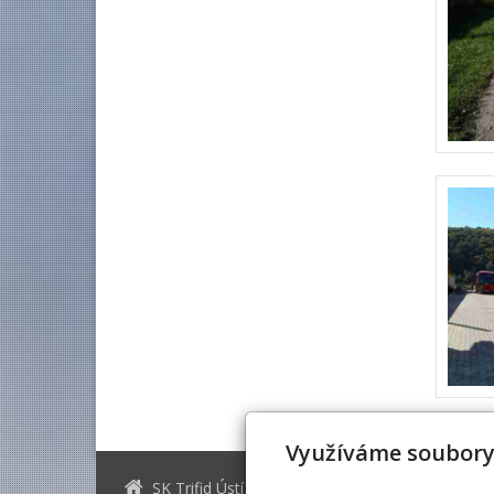
Využíváme soubory
SK Trifid Ústí
sktrifid@sk