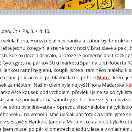
.den, Čt + Pá, 3. + 4. 10.
 velela Ilona, Honza dělal mechanika a Lubor byl tentokrát v
i ještě jednu kolegyni a stejně tak v noci v Bratislavě a pak 
ští, kde to docela drncalo, protože je poměrně dost rozkopa
ě Gyöngyös na parkovišti u marketu Spar na ulici Roberta Ká
i lehkou ranní hygienu, koupili jsme si tam něco malého k s
ch jsme pokračovali po hlavní dál do pohoří
Mátra
, které j
usek za městem. Naším cílem byla nejvyšší hora Maďarska
Ké
arkoviště kousek pod vrcholem, převlékli jsme se do cyklistic
šli jsme se podívat až na samotný vrchol, kde se tyčí televizní 
 ve stínu byla jinovatka – opravdu vhodná doba na cyklistiku.
ého vleku, na vrcholu jsme udělali pár fotek a vrátili jsme se k
me v sestavě s Hankou, Janou a Mirkem, cesta dolů byla krut
že jsem musel po pár kilometrech sjezdu v lese a v chladné