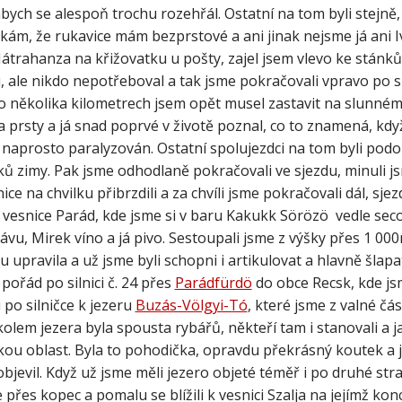
 abych se alespoň trochu rozehřál. Ostatní na tom byli stejně,
ám, že rukavice mám bezprstové a ani jinak nejsme já ani Iv
átrahanza na křižovatku u pošty, zajel jsem vlevo ke stánků
, ale nikdo nepotřeboval a tak jsme pokračovali vpravo po sil
o několika kilometrech jsem opět musel zastavit na slunném 
a prsty a já snad poprvé v životě poznal, co to znamená, kdy
 naprosto paralyzován. Ostatní spolujezdci na tom byli podo
ů zimy. Pak jsme odhodlaně pokračovali ve sjezdu, minuli j
ice na chvilku přibrzdili a za chvíli jsme pokračovali dál, sj
o vesnice Parád, kde jsme si v baru Kakukk Sörözö vedle se
vu, Mirek víno a já pivo. Sestoupali jsme z výšky přes 1 00
u upravila a už jsme byli schopni i artikulovat a hlavně šlap
 pořád po silnici č. 24 přes
Parádfürdö
do obce Recsk, kde jsm
i po silničce k jezeru
Buzás-Völgyi-Tó
, které jsme z valné čás
kolem jezera byla spousta rybářů, někteří tam i stanovali a j
kou oblast. Byla to pohodička, opravdu překrásný koutek a 
bjevil. Když už jsme měli jezero objeté téměř i po druhé str
 přes kopec a pomalu se blížili k vesnici Szalja na jejímž konc