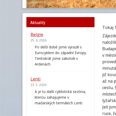
Aktuality
Tokaj 1
Belgie
Zájezdu
25. 6. 2026
naložil
Po delší době jsme vyrazili s
Budape
Eurocyklem do západní Evropy.
v měst
Tentokrát jsme zakotvili v
provedl
Ardenách
minutá
již ko
Lenti
až na p
23. 5. 2026
cestu, 
A je tu další cyklistická sezóna,
místech
kterou zahajujeme v
lyžařsk
maďarských termálech Lenti
Jeli js
ruce, 