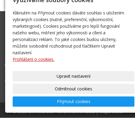
Kliknutím na Přijmout cookies dáváte souhlas s uložením
vybraných cookies (nutné, preferenční, výkonnostní,
SK Trifid Ústí
marketingové). Cookies používáme pro lepší fungování
Na Spádu 2069/9, 40011 Ústí nad Labem
našeho webu, měření jeho výkonnosti a cílení a
sktrifid@sktrifid.cz
personalizaci reklam. To jaké cookies budou uloženy,
můžete svobodně rozhodnout pod tlačítkem Upravit
606 64 64 99
nastavení.
475 504 457
Prohlášení o cookies.
Úvodní stránka
Ze života klubu
Upravit nastavení
Archiv 2002 - 2006
Mapa destinací - NOVÉ!
Odmítnout cookies
Kontakt
Přijmout cookies
© 2026
SK Trifid Ústí
– SPORTOVNÍ KLUB
|
Mapa webu
–
webové stránky
s AI,
doména
a
webhosting
u