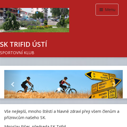
Menu
SK TRIFID ÚSTÍ
SPORTOVNÍ KLUB
Previous
Next
Vše nejlepší, mnoho štěstí a hlavně zdraví přeji všem členům a
příznivcům našeho SK.
Miroslav Fišer, předseda SK Trifid