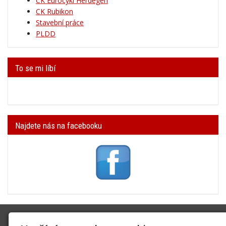
CK Eurocykl Herdegen
CK Rubikon
Stavební práce
PLDD
To se mi líbí
Najdete nás na facebooku
SK Trifid Ústí