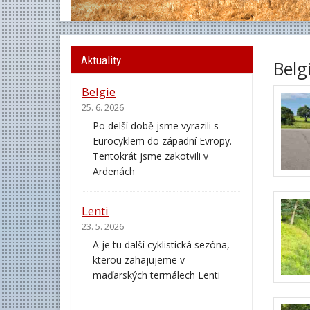
Aktuality
Belg
Belgie
25. 6. 2026
Po delší době jsme vyrazili s
Eurocyklem do západní Evropy.
Tentokrát jsme zakotvili v
Ardenách
Lenti
23. 5. 2026
A je tu další cyklistická sezóna,
kterou zahajujeme v
maďarských termálech Lenti