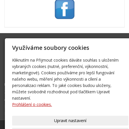
SK Trifid Ústí
Využíváme soubory cookies
Na Spádu 2069/9, 40011 Ústí nad Labem
sktrifid@sktrifid.cz
Kliknutím na Přijmout cookies dáváte souhlas s uložením
606 64 64 99
vybraných cookies (nutné, preferenční, výkonnostní,
marketingové). Cookies používáme pro lepší fungování
475 504 457
našeho webu, měření jeho výkonnosti a cílení a
Úvodní stránka
personalizaci reklam. To jaké cookies budou uloženy,
Ze života klubu
můžete svobodně rozhodnout pod tlačítkem Upravit
Archiv 2002 - 2006
nastavení.
Prohlášení o cookies.
Mapa destinací - NOVÉ!
Kontakt
Upravit nastavení
© 2026
SK Trifid Ústí
– SPORTOVNÍ KLUB
|
Mapa webu