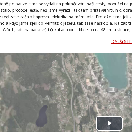
dně po pauze jsme se vydali na pokračování naší cesty, bohužel na p
stalo, protože ještě, než jsme vyrazili, tak tam přistával vrtulník, doraz
teď zase začala haprovat elektrika na mém kole. Protože jsme jeli z 
o a když jsme sjeli do Reifnitz k jezeru, tak zase naskočila. Na zabit
 Wörth, kde na parkovišti čekal autobus. Najeto cca 48 km a slunce, 
DALŠí ST