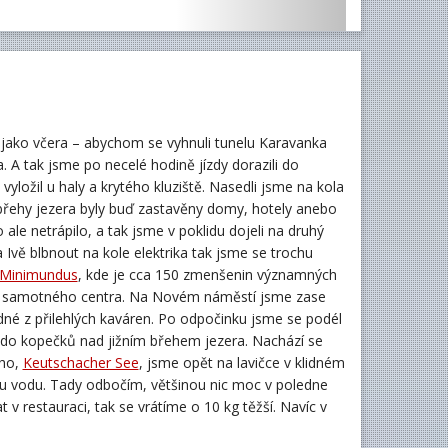
, jako včera – abychom se vyhnuli tunelu Karavanka
ota. A tak jsme po necelé hodině jízdy dorazili do
ložil u haly a krytého kluziště. Nasedli jsme na kola
 břehy jezera byly buď zastavěny domy, hotely anebo
 ale netrápilo, a tak jsme v poklidu dojeli na druhý
ala Ivě blbnout na kole elektrika tak jsme se trochu
Minimundus
, kde je cca 150 zmenšenin významných
 do samotného centra. Na Novém náměstí jsme zase
jedné z přilehlých kaváren. Po odpočinku jsme se podél
li do kopečků nad jižním břehem jezera. Nachází se
ího,
Keutschacher See
, jsme opět na lavičce v klidném
ou vodu. Tady odbočím, většinou nic moc v poledne
t v restauraci, tak se vrátíme o 10 kg těžší. Navíc v