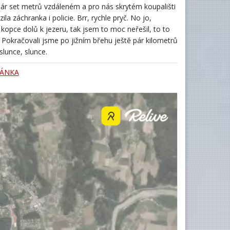
ár set metrů vzdáleném a pro nás skrytém koupališti
ila záchranka i policie. Brr, rychle pryč. No jo,
kopce dolů k jezeru, tak jsem to moc neřešil, to to
í! Pokračovali jsme po jižním břehu ještě pár kilometrů
slunce, slunce.
RÁNKA