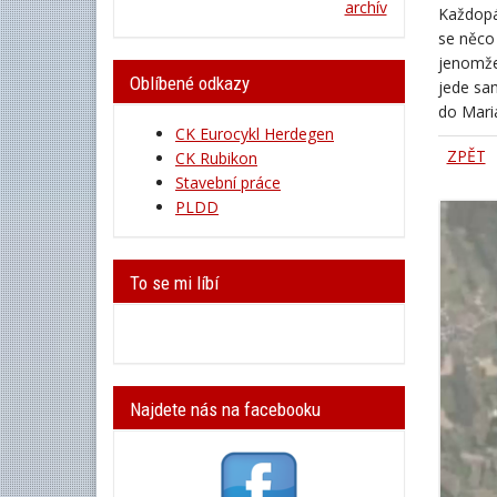
archív
Každopá
se něco 
jenomže 
Oblíbené odkazy
jede sam
do Maria
CK Eurocykl Herdegen
ZPĚT
CK Rubikon
Stavební práce
PLDD
To se mi líbí
Najdete nás na facebooku