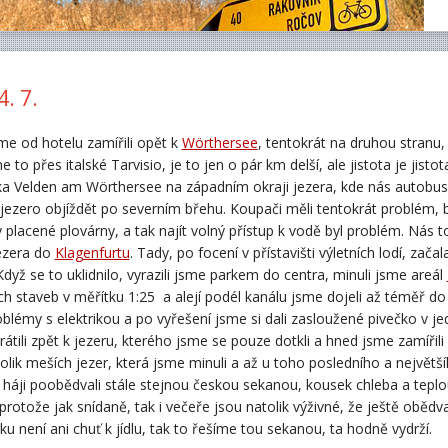
4. 7.
me od hotelu zamířili opět k
Wörthersee
, tentokrát na druhou stranu
me to přes italské Tarvisio, je to jen o pár km delší, ale jistota je jist
 Velden am Wörthersee na západním okraji jezera, kde nás autobus vy
e jezero objíždět po severním břehu. Koupači měli tentokrát problém,
 placené plovárny, a tak najít volný přístup k vodě byl problém. Nás to
ezera do
Klagenfurtu
. Tady, po focení v přístavišti výletních lodí, zač
 Když se to uklidnilo, vyrazili jsme parkem do centra, minuli jsme areál
ch staveb v měřítku 1:25 a alejí podél kanálu jsme dojeli až téměř
roblémy s elektrikou a po vyřešení jsme si dali zasloužené pivečko v 
rátili zpět k jezeru, kterého jsme se pouze dotkli a hned jsme zamíři
lik meších jezer, která jsme minuli a až u toho posledního a největš
 háji poobědvali stále stejnou českou sekanou, kousek chleba a tepl
protože jak snídaně, tak i večeře jsou natolik výživné, že ještě obědva
u není ani chuť k jídlu, tak to řešíme tou sekanou, ta hodně vydrží.