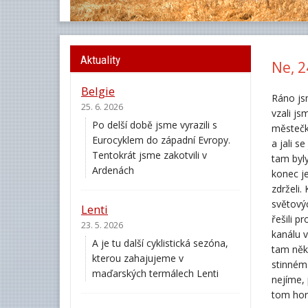
Aktuality
Ne, 2
Belgie
Ráno js
25. 6. 2026
vzali js
Po delší době jsme vyrazili s
městečka
Eurocyklem do západní Evropy.
a jali s
Tentokrát jsme zakotvili v
tam byly
Ardenách
konec j
zdrželi.
světový
Lenti
řešili p
23. 5. 2026
kanálu v
A je tu další cyklistická sezóna,
tam něko
kterou zahajujeme v
stinném
maďarských termálech Lenti
nejíme, 
tom hork