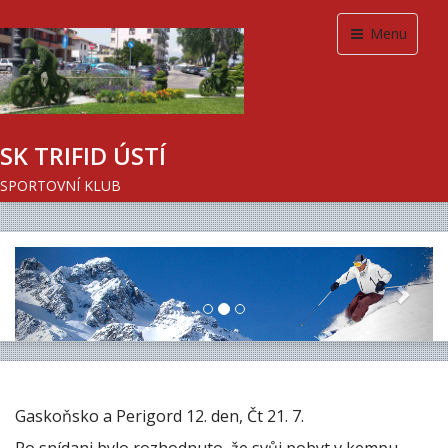
Menu
SK TRIFID ÚSTÍ
SPORTOVNÍ KLUB
Previous
Next
Gaskoňsko a Perigord 12. den, Čt 21. 7.
Po snídani bylo rozhodnuto, že svůj pobyt v kempu