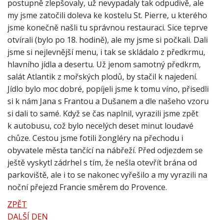
postupně zlepšovaly, už nevypadaly tak odpudivě, ale
my jsme zatočili doleva ke kostelu St. Pierre, u kterého
jsme konečně našli tu správnou restauraci. Sice teprve
otvírali (bylo po 18. hodině), ale my jsme si počkali. Dali
jsme si nejlevnější menu, i tak se skládalo z předkrmu,
hlavního jídla a desertu. Už jenom samotný předkrm,
salát Atlantik z mořských plodů, by stačil k najedení.
Jídlo bylo moc dobré, popíjeli jsme k tomu víno, přisedli
si k nám Jana s Frantou a Dušanem a dle našeho vzoru
si dali to samé. Když se čas naplnil, vyrazili jsme zpět
k autobusu, což bylo necelých deset minut loudavé
chůze. Cestou jsme fotili žongléry na přechodu i
obyvatele města tančící na nábřeží. Před odjezdem se
ještě vyskytl zádrhel s tím, že nešla otevřít brána od
parkoviště, ale i to se nakonec vyřešilo a my vyrazili na
noční přejezd Francie směrem do Provence.
ZPĚT
DALŠÍ DEN