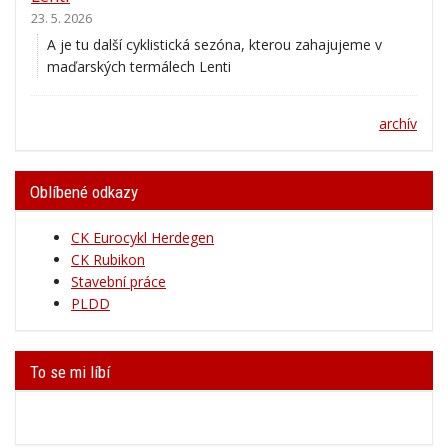
23. 5. 2026
A je tu další cyklistická sezóna, kterou zahajujeme v
maďarských termálech Lenti
archív
Oblíbené odkazy
CK Eurocykl Herdegen
CK Rubikon
Stavební práce
PLDD
To se mi líbí