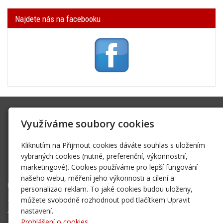
Najdete nás na facebooku
SK Trifid Ústí
Využíváme soubory cookies
Na Spádu 2069/9, 40011 Ústí nad Labem
sktrifid@sktrifid.cz
Kliknutím na Přijmout cookies dáváte souhlas s uložením
606 64 64 99
vybraných cookies (nutné, preferenční, výkonnostní,
marketingové). Cookies používáme pro lepší fungování
475 504 457
našeho webu, měření jeho výkonnosti a cílení a
Úvodní stránka
personalizaci reklam. To jaké cookies budou uloženy,
Ze života klubu
můžete svobodně rozhodnout pod tlačítkem Upravit
Archiv 2002 - 2006
nastavení.
Prohlášení o cookies.
Mapa destinací - NOVÉ!