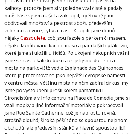
potravin. Potřeboval jsem hlavně koupit pásek na
kalhoty, protože jsem si v poledne vzal čisté a padaly
mně. Pásek jsem našel a zakoupil, opětovně jsme
obdivovali množství a pestrost zboží, především
zeleninu a ovoce, ryby a maso. Koupili jsme domů
nějaký
Cassoulete
, což jsou fazole s párkem či masem,
nějaké konfitované kachní maso a pár dalších ptákovin,
které jsme si uložili u řidičů. Po ukojení nákupních vášní
jsme se nasoukali do busu a dojeli jsme do centra
města na parkoviště vedle Esplanade des Quinconces,
které je prezentováno jako největší evropské náměstí
v centru města. Většinu místa na něm zabíral cirkus, my
jsme po vystoupení prošli kolem památníku
Girondistům a v Info centru na Place de Comedie jsme si
vzali mapky a jiné informační materiály a pokračovali
jsme Rue Sainte Catherine, což je naprosto rovná,
strašně dlouhá, široká pěší zóna se spoustou nejenom
obchodů, ale především stánků a hlavně spoustou lidí.