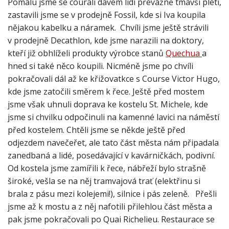
Pomalu jsme se courali davem lidí převážně tmavší pleti,
zastavili jsme se v prodejně Fossil, kde si Iva koupila
nějakou kabelku a náramek. Chvíli jsme ještě strávili
v prodejně Decathlon, kde jsme narazili na doktory,
kteří již obhlíželi produkty výrobce stanů
Quechua
a
hned si také něco koupili. Nicméně jsme po chvíli
pokračovali dál až ke křižovatkce s Course Victor Hugo,
kde jsme zatočili směrem k řece. Ještě před mostem
jsme však uhnuli doprava ke kostelu St. Michele, kde
jsme si chvilku odpočinuli na kamenné lavici na náměstí
před kostelem. Chtěli jsme se někde ještě před
odjezdem navečeřet, ale tato část města nám připadala
zanedbaná a lidé, posedávající v kavárničkách, podivní.
Od kostela jsme zamířili k řece, nábřeží bylo strašně
široké, vešla se na něj tramvajová trať (elektřinu si
brala z pásu mezi kolejemi!), silnice i pás zeleně. Přešli
jsme až k mostu a z něj nafotili přilehlou část města a
pak jsme pokračovali po Quai Richelieu. Restaurace se