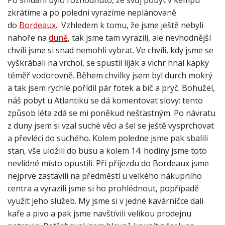
zkrátíme a po poledni vyrazíme neplánovaně
do
Bordeaux
. Vzhledem k tomu, že jsme ještě nebyli
nahoře na
duně
, tak jsme tam vyrazili, ale nevhodnější
chvíli jsme si snad nemohli vybrat. Ve chvíli, kdy jsme se
vyškrábali na vrchol, se spustil liják a vichr hnal kapky
téměř vodorovně. Během chvilky jsem byl durch mokrý
a tak jsem rychle pořídil pár fotek a bič a pryč. Bohužel,
náš pobyt u Atlantiku se dá komentovat slovy: tento
způsob léta zdá se mi poněkud nešťastným. Po návratu
z duny jsem si vzal suché věci a šel se ještě vysprchovat
a převléci do suchého. Kolem poledne jsme pak sbalili
stan, vše uložili do busu a kolem 14. hodiny jsme toto
nevlídné místo opustili. Při příjezdu do Bordeaux jsme
nejprve zastavili na předměstí u velkého nákupního
centra a vyrazili jsme si ho prohlédnout, popřípadě
využít jeho služeb. My jsme si v jedné kavárničce dali
kafe a pivo a pak jsme navštívili velikou prodejnu