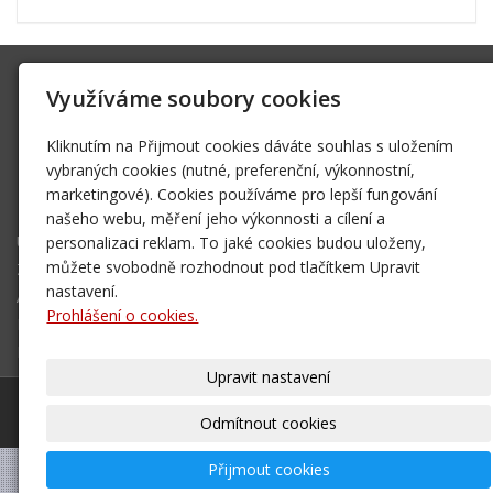
SK Trifid Ústí
Využíváme soubory cookies
Na Spádu 2069/9, 40011 Ústí nad Labem
sktrifid@sktrifid.cz
Kliknutím na Přijmout cookies dáváte souhlas s uložením
606 64 64 99
vybraných cookies (nutné, preferenční, výkonnostní,
marketingové). Cookies používáme pro lepší fungování
475 504 457
našeho webu, měření jeho výkonnosti a cílení a
Úvodní stránka
personalizaci reklam. To jaké cookies budou uloženy,
Ze života klubu
můžete svobodně rozhodnout pod tlačítkem Upravit
Archiv 2002 - 2006
nastavení.
Prohlášení o cookies.
Mapa destinací - NOVÉ!
Kontakt
Upravit nastavení
© 2026
SK Trifid Ústí
– SPORTOVNÍ KLUB
|
Mapa webu
Odmítnout cookies
Přijmout cookies
–
webové stránky
s AI,
doména
a
webhosting
u