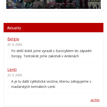
Aktuality
Belgie
25. 6. 2026
Po delší době jsme vyrazili s Eurocyklem do západní
Evropy. Tentokrát jsme zakotvili v Ardenách
Lenti
23. 5. 2026
A je tu další cyklistická sezóna, kterou zahajujeme v
maďarských termálech Lenti
archív