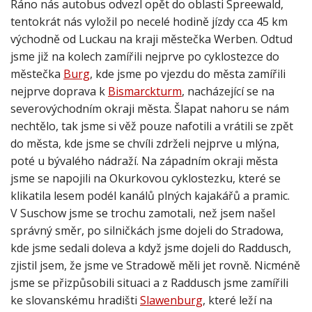
tentokrát nás vyložil po necelé hodině jízdy cca 45 km
východně od Luckau na kraji městečka Werben. Odtud
jsme již na kolech zamířili nejprve po cyklostezce do
městečka
Burg
, kde jsme po vjezdu do města zamířili
nejprve doprava k
Bismarckturm
, nacházející se na
severovýchodním okraji města. Šlapat nahoru se nám
nechtělo, tak jsme si věž pouze nafotili a vrátili se zpět
do města, kde jsme se chvíli zdrželi nejprve u mlýna,
poté u bývalého nádraží. Na západním okraji města
jsme se napojili na Okurkovou cyklostezku, které se
klikatila lesem podél kanálů plných kajakářů a pramic.
V Suschow jsme se trochu zamotali, než jsem našel
správný směr, po silničkách jsme dojeli do Stradowa,
kde jsme sedali doleva a když jsme dojeli do Raddusch,
zjistil jsem, že jsme ve Stradowě měli jet rovně. Nicméně
jsme se přizpůsobili situaci a z Raddusch jsme zamířili
ke slovanskému hradišti
Slawenburg
, které leží na