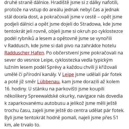
druhé straně dálnice. Hradiště jsme si z dálky nafotili,
protože na vstup do areálu jednak nebyl čas a jednak
stál docela dost, a pokračovali jsme v cestě – opět jsme
podjeli dálnici a opět jsme dojeli do Stradowa, kde jsme
tentokrát jeli rovně, objeli jsme si okruh po cyklostezce
podél rybníků a lesem a opětovně jsme se vynořili
v Raddusch, kde jsme si dali pivo na zahrádce hotelu
Radduscher Hafen
. Po občerstvení jsme pokračovali na
sever do vesnice Leipe, cyklostezka vedla typickým
lužním lesem podél Sprévy a každou chvíli ji křižovali
umělé či přírodní kanály. V
Leipe
jsme udělali pár fotek
a poté již směr
Lübbenau
, kam jsme dorazili až kolem
16. hodiny. U stánku na parkovišti jsme koupili
několikery Spreewaldské okurky, navigace nás dovedla
k zaparkovanému autobusu a jelikož jsme měli ještě
trochu času, zajeli jsme ještě do centra udělat pár fotek.
Byli jsme tentokrát hodně pomalí, najeli jsme přes 51
km, ale trvalo to.