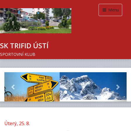
Menu
SK TRIFID ÚSTÍ
SPORTOVNÍ KLUB
Previous
Next
Úterý, 25. 8.
Ráno nás autobus odvezl opět do oblasti Spreewald,