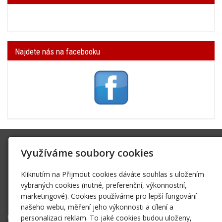
Najdete nás na facebooku
SK Trifid Ústí
Využíváme soubory cookies
Na Spádu 2069/9, 40011 Ústí nad Labem
sktrifid@sktrifid.cz
Kliknutím na Přijmout cookies dáváte souhlas s uložením
606 64 64 99
vybraných cookies (nutné, preferenční, výkonnostní,
marketingové). Cookies používáme pro lepší fungování
475 504 457
našeho webu, měření jeho výkonnosti a cílení a
Úvodní stránka
personalizaci reklam. To jaké cookies budou uloženy,