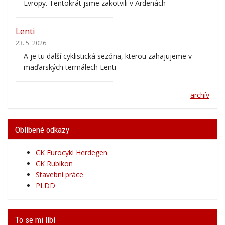
Lenti
23. 5. 2026
A je tu další cyklistická sezóna, kterou zahajujeme v
maďarských termálech Lenti
archív
Oblíbené odkazy
CK Eurocykl Herdegen
CK Rubikon
Stavební práce
PLDD
To se mi líbí