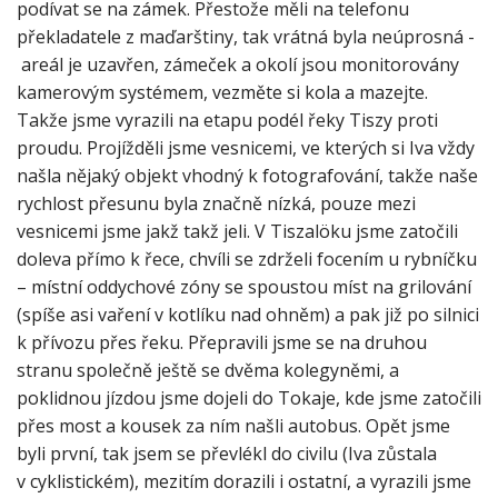
podívat se na zámek. Přestože měli na telefonu
překladatele z maďarštiny, tak vrátná byla neúprosná -
areál je uzavřen, zámeček a okolí jsou monitorovány
kamerovým systémem, vezměte si kola a mazejte.
Takže jsme vyrazili na etapu podél řeky Tiszy proti
proudu. Projížděli jsme vesnicemi, ve kterých si Iva vždy
našla nějaký objekt vhodný k fotografování, takže naše
rychlost přesunu byla značně nízká, pouze mezi
vesnicemi jsme jakž takž jeli. V Tiszalöku jsme zatočili
doleva přímo k řece, chvíli se zdrželi focením u rybníčku
– místní oddychové zóny se spoustou míst na grilování
(spíše asi vaření v kotlíku nad ohněm) a pak již po silnici
k přívozu přes řeku. Přepravili jsme se na druhou
stranu společně ještě se dvěma kolegyněmi, a
poklidnou jízdou jsme dojeli do Tokaje, kde jsme zatočili
přes most a kousek za ním našli autobus. Opět jsme
byli první, tak jsem se převlékl do civilu (Iva zůstala
v cyklistickém), mezitím dorazili i ostatní, a vyrazili jsme