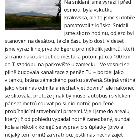
osmou, byla vskutku
královská, ale to jsme si dobře
pamatovali z loňska. Snídali
jsme skoro hodinu, odjezd byl
stanoven na desátou, takže času bylo dost. V deset
jsme vyrazili nejprve do Egeru pro několik jedinců, kteří
šli ráno nakouknout do města, a potom již cca 100 km
do Tiszadobu na parkoviště u zámečku. Ve vesnici se
pilně budovala kanalizace z peněz EU – bordel jako
v tanku, brána zámeckého parku zavřená. Stejná vrátná
jako vloni nás odmítala nechat vjet dovnitř, ale nakonec
se slitovala, protože jinak by musel autobus i s vlekem
pár set metrů couvat po silnici notně poničené
probíhajícími stavebními pracemi. Vjeli jsme do areálu,
který již od pohledu vypadal notně zanedbaný, sundali
kola a několik kolegů se vypravilo s úplatky (pivo a
nějaký ten forint) za vrátnou, jestli nás nechá zajet