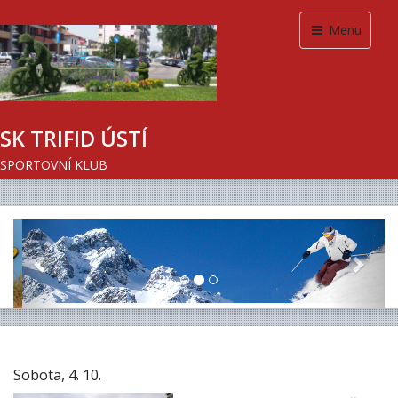
Menu
SK TRIFID ÚSTÍ
SPORTOVNÍ KLUB
Previous
Next
Sobota, 4. 10.
Na snídani jsme vyrazili před