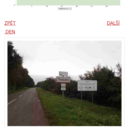
ZPĚT
DALŠÍ
DEN