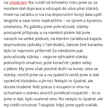
na
vinobraní
. Na rozdíl od loňského roku jsme se za
mostem dali doprava a vstoupili do ulice plné stánků.
Hned na začátku si Iva (na doporučení Ilony) dala opět
langoše a zase toho nejdražšího – se sýrem a kysanou
smetanou. Po gábliku jsme pokračovali, stánky
postupně přibývaly a na náměstí plném lidí jsme
narazili na veliké pódium, na kterém čardášová kapela
doprovázela zpěváky z řad diváků, takové živé karaoke,
bylo to naprosto příšerné! Za náměstím pak
pokračovaly stánky – nejprve výhradně stánky
jednotlivých vinařství, poté konečně i jeden velký
s jídlem. My jsme však poctivě došli na konec ulice se
stánky, otočili jsme se a na zpáteční cestě jsme si dali
společně klobásku a jitrnici. Nebylo to špatné, ale
docela studené. Náš pokus o koupení si vína na
ochutnání u stánku skončil poněkud rozpačitě – to co
jsme si dali, bylo svařené víno. No nebylo to špatné, ale
my chtěli ochutnat Tokajské. Když jsme vypili svařák,