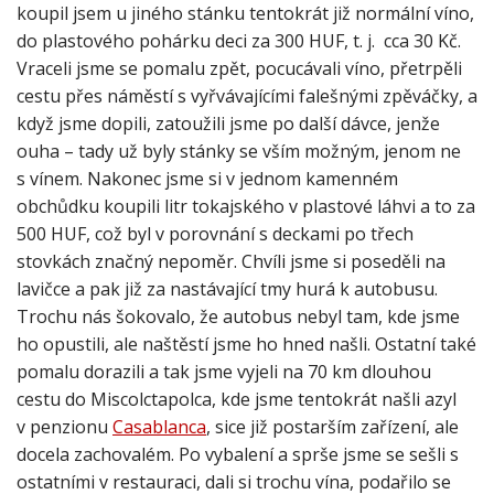
koupil jsem u jiného stánku tentokrát již normální víno,
do plastového pohárku deci za 300 HUF, t. j. cca 30 Kč.
Vraceli jsme se pomalu zpět, pocucávali víno, přetrpěli
cestu přes náměstí s vyřvávajícími falešnými zpěváčky, a
když jsme dopili, zatoužili jsme po další dávce, jenže
ouha – tady už byly stánky se vším možným, jenom ne
s vínem. Nakonec jsme si v jednom kamenném
obchůdku koupili litr tokajského v plastové láhvi a to za
500 HUF, což byl v porovnání s deckami po třech
stovkách značný nepoměr. Chvíli jsme si poseděli na
lavičce a pak již za nastávající tmy hurá k autobusu.
Trochu nás šokovalo, že autobus nebyl tam, kde jsme
ho opustili, ale naštěstí jsme ho hned našli. Ostatní také
pomalu dorazili a tak jsme vyjeli na 70 km dlouhou
cestu do Miscolctapolca, kde jsme tentokrát našli azyl
v penzionu
Casablanca
, sice již postarším zařízení, ale
docela zachovalém. Po vybalení a sprše jsme se sešli s
ostatními v restauraci, dali si trochu vína, podařilo se